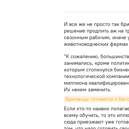
И все же не просто так бр
решение продлить аж на т
сезонным рабочим, иначе у
животноводческих фермах 
"К сожалению, большинств
занимались, кроме политик
которым столкнулся бизнес
технологической компании
миллиона квалифицирован
Их некем заменить.
Британцы готовятся к бег
Если кто-то наивно полага
всему обучить, то это иллю
сюда приезжают уже готов
том, что надо готовить св