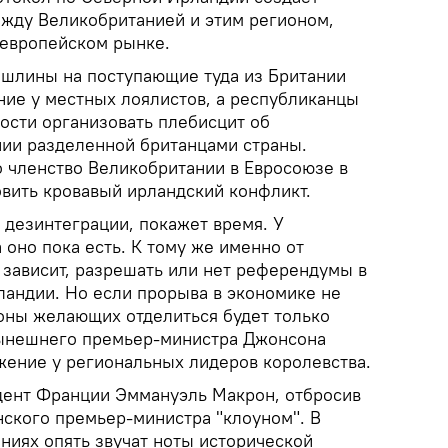
жду Великобританией и этим регионом,
 европейском рынке.
шлины на поступающие туда из Британии
ие у местных лоялистов, а республиканцы
ости организовать плебисцит об
ии разделенной британцами страны.
о членство Великобритании в Евросоюзе в
овить кровавый ирландский конфликт.
 дезинтеграции, покажет время. У
 оно пока есть. К тому же именно от
 зависит, разрешать или нет референдумы в
андии. Но если прорыва в экономике не
роны желающих отделиться будет только
нынешнего премьер-министра Джонсона
ение у региональных лидеров королевства.
идент Франции Эммануэль Макрон, отбросив
нского премьер-министра "клоуном". В
ниях опять звучат ноты исторической