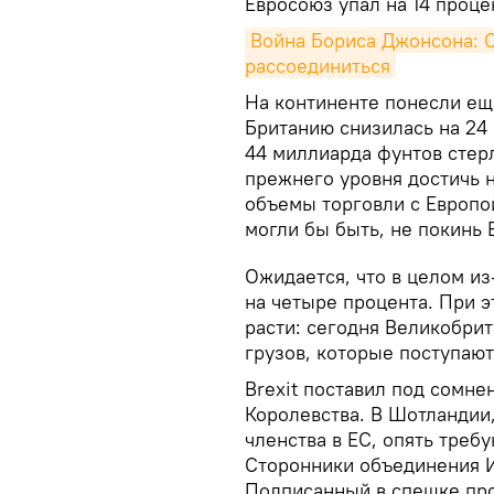
Евросоюз упал на 14 проце
Война Бориса Джонсона: С
рассоединиться
На континенте понесли ещ
Британию снизилась на 24 
44 миллиарда фунтов стерл
прежнего уровня достичь н
объемы торговли с Европой
могли бы быть, не покинь
Ожидается, что в целом из
на четыре процента. При э
расти: сегодня Великобри
грузов, которые поступают
Brexit поставил под сомн
Королевства. В Шотландии
членства в ЕС, опять треб
Сторонники объединения И
Подписанный в спешке про