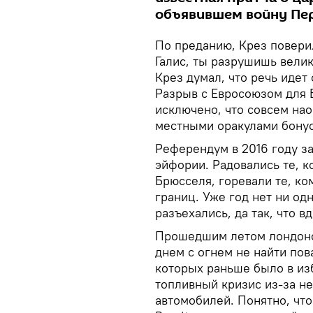
объявившем войну Пе
По преданию, Крез повери
Галис, ты разрушишь велик
Крез думал, что речь идет
Разрыв с Евросоюзом для Б
исключено, что совсем нао
местными оракулами бонус
Референдум в 2016 году з
эйфории. Радовались те, к
Брюсселя, горевали те, ко
границ. Уже год нет ни одн
разъехались, да так, что в
Прошедшим летом лондонск
днем с огнем не найти по
которых раньше было в из
топливный кризис из-за н
автомобилей. Понятно, что