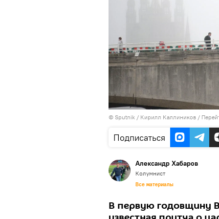
©
Sputnik
/ Кирилл Каллиников
/
Перей
Подписаться
Александр Хабаров
Колумнист
Все материалы
В первую годовщину B
известная притча о ца