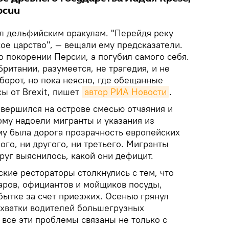
рсии
л дельфийским оракулам. "Перейдя реку
ое царство", — вещали ему предсказатели.
 о покорении Персии, а погубил самого себя.
ритании, разумеется, не трагедия, и не
борот, но пока неясно, где обещанные
ы от Brexit, пишет
автор РИА Новости
.
авершился на острове смесью отчаяния и
ому надоели мигранты и указания из
му была дорога прозрачность европейских
ого, ни другого, ни третьего. Мигранты
друг выяснилось, какой они дефицит.
ие рестораторы столкнулись с тем, что
варов, официантов и мойщиков посуды,
бытке за счет приезжих. Осенью грянул
ехватки водителей большегрузных
 все эти проблемы связаны не только с