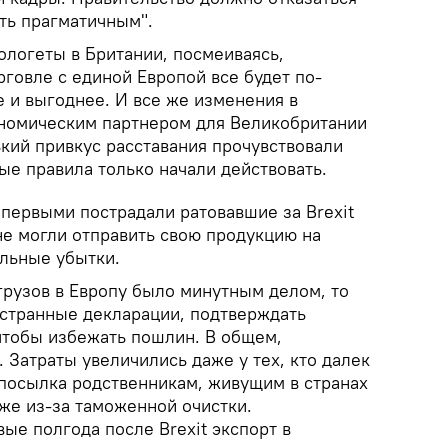
ть прагматичным".
пологеты в Британии, посмеиваясь,
орговле с единой Европой все будет по-
 и выгоднее. И все же изменения в
номическим партнером для Великобритании
кий привкус расставания прочувствовали
вые правила только начали действовать.
 первыми пострадали ратовавшие за Brexit
не могли отправить свою продукцию на
альные убытки.
рузов в Европу было минутным делом, то
остранные декларации, подтверждать
 чтобы избежать пошлин. В общем,
 Затраты увеличились даже у тех, кто далек
 посылка родственникам, живущим в странах
же из-за таможенной очистки.
вые полгода после Brexit экспорт в