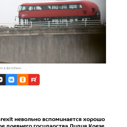
ти в фотобанк
rexit невольно вспоминается хорошо
ре древнего государства Лидия Крезе,