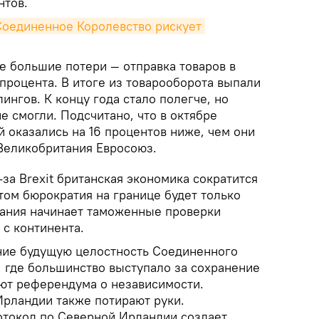
нтов.
оединенное Королевство рискует 
е большие потери — отправка товаров в
процента. В итоге из товарооборота выпали
ингов. К концу года стало полегче, но
е смогли. Подсчитано, что в октябре
 оказались на 16 процентов ниже, чем они
 Великобритания Евросоюз.
-за Brexit британская экономика сократится
том бюрократия на границе будет только
тания начинает таможенные проверки
 с континента.
ение будущую целостность Соединенного
, где большинство выступало за сохранение
уют референдума о независимости.
рландии также потирают руки.
токол по Северной Ирландии создает