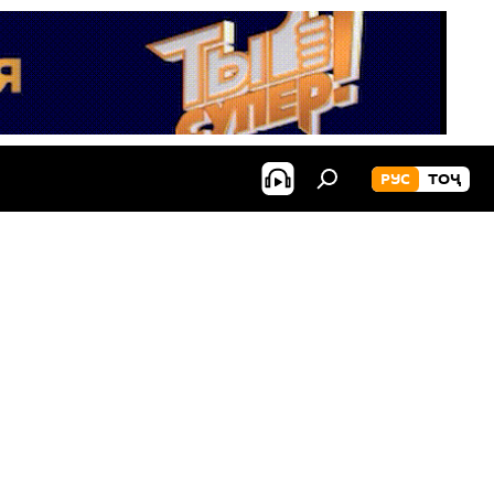
РУС
ТОҶ