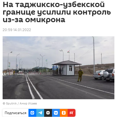
На таджикско-узбекской
границе усилили контроль
из-за омикрона
20:59 14.01.2022
©
Sputnik
/ Амир Исаев
Подписаться