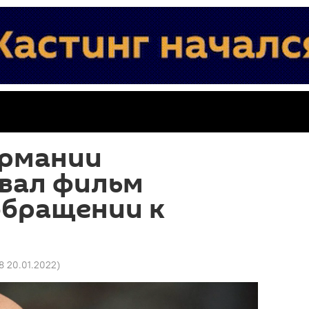
ермании
вал фильм
 обращении к
38 20.01.2022
)