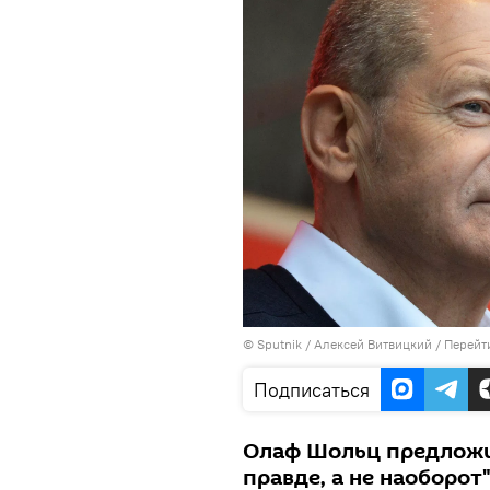
©
Sputnik
/ Алексей Витвицкий
/
Перейт
Подписаться
Олаф Шольц предложил
правде, а не наоборот