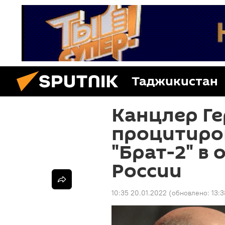
Таджикистан
Канцлер Г
процитиро
"Брат-2" в
России
10:35 20.01.2022
(обновлено:
13: