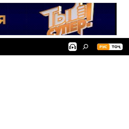
РУС
ТОҶ