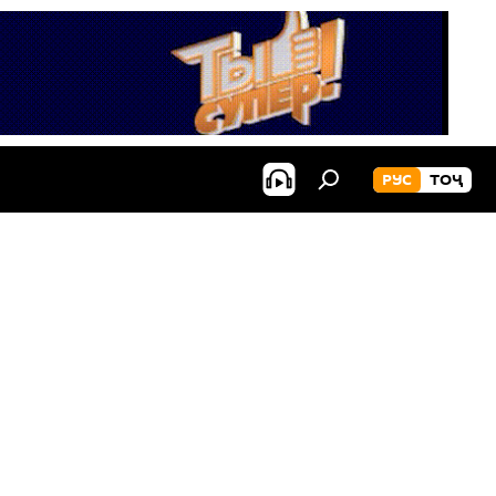
РУС
ТОҶ