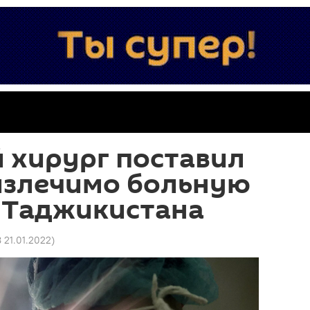
 хирург поставил
еизлечимо больную
з Таджикистана
8 21.01.2022
)