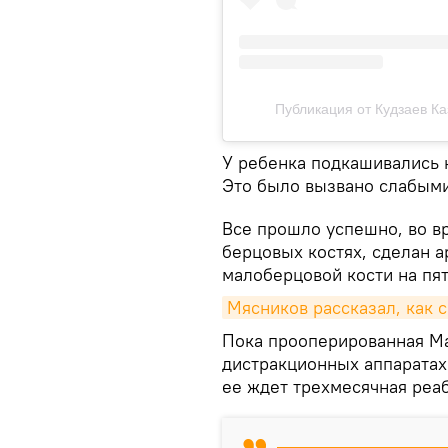
Публикация от Кудзаев Ка
У ребенка подкашивались н
Это было вызвано слабым
Все прошло успешно, во в
берцовых костях, сделан а
малоберцовой кости на пя
Мясников рассказал, как с
Пока прооперированная Ма
дистракционных аппаратах
ее ждет трехмесячная реа