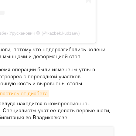
збек Урусханович 😷 (@kazbek.kudzaev)
оги, потому что недоразгибались колени.
и мышцами и деформацией стоп.
ремя операции были изменены углы в
ртроэрез с пересадкой участков
точную кость и выровнены стопы.
пастись от диабета
влуда находится в компрессионно-
. Специалисты учат ее делать первые шаги,
билитация во Владикавказе.