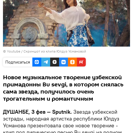
©
Youtube
/
Скриншот из клипа Юлдуз Усмановой
Подписаться
Новое музыкальное творение узбекской
примадонны Bu sevgi, в котором снялась
сама звезда, получилось очень
трогательным и романтичным
ДУШАНБЕ, 3 фев — Sputnik.
Звезда узбекской
эстрады, народная артистка республики Юлдуз
Усманова презентовала свое новое творение -
клип под лирическую песню Bu sevgi на родном