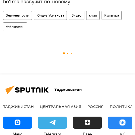
bo'lma зазвучит по-новому.
Знаменитости
Юлдуз Усманова
Видео
клип
Культура
Узбекистан
Таджикистан
ТАДЖИКИСТАН
ЦЕНТРАЛЬНАЯ АЗИЯ
РОССИЯ
ПОЛИТИКА
Макс
Telegram
Дзен
VK