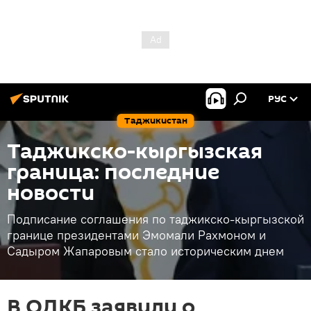
РУС
Таджикистан
Таджикско-кыргызская
граница: последние
новости
Подписание соглашения по таджикско-кыргызской
границе президентами Эмомали Рахмоном и
Садыром Жапаровым стало историческим днем
В ОДКБ заявили о