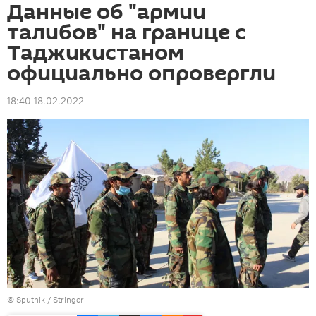
Данные об "армии
талибов" на границе с
Таджикистаном
официально опровергли
18:40 18.02.2022
©
Sputnik
/ Stringer