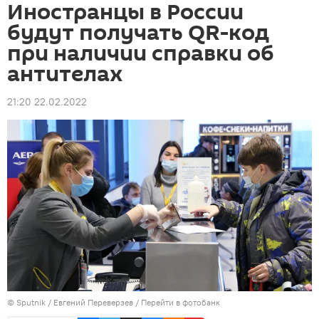
Иностранцы в России
будут получать QR-код
при наличии справки об
антителах
21:20 22.02.2022
©
Sputnik
/ Евгений Переверзев
/
Перейти в фотобанк