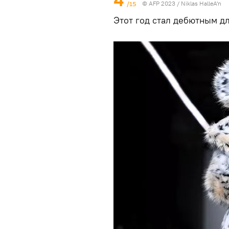
4
/15
© AFP 2023 / Niklas HalleA'n
Этот год стал дебютным дл