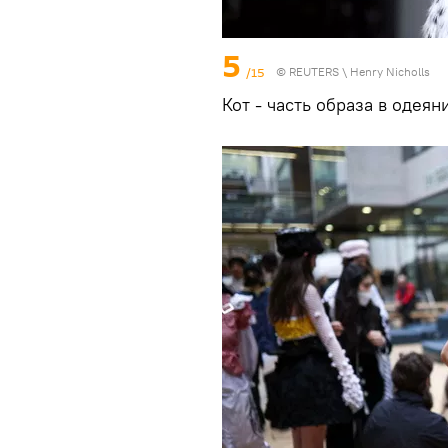
5
/15
©
REUTERS
\ Henry Nicholls
Кот - часть образа в одеян