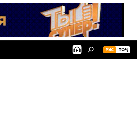
РУС
ТОҶ