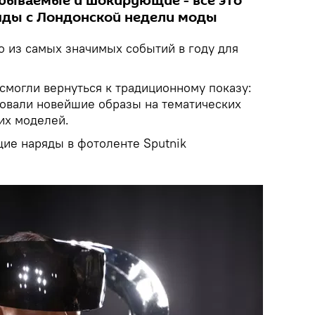
абываемые и шокирующие - все это
яды с Лондонской недели моды
о из самых значимых событий в году для
смогли вернуться к традиционному показу:
овали новейшие образы на тематических
их моделей.
ие наряды в фотоленте Sputnik