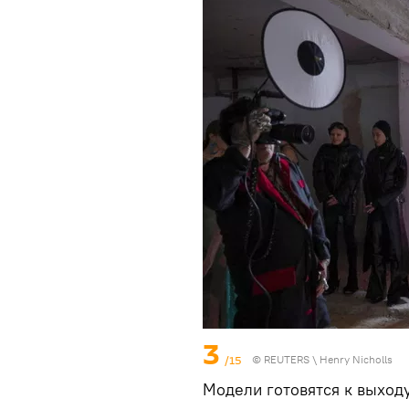
3
/15
©
REUTERS
\ Henry Nicholls
Модели готовятся к выходу