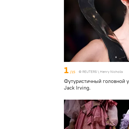
1
/15
©
REUTERS
\ Henry Nicholls
Футуристичный головной у
Jack Irving.