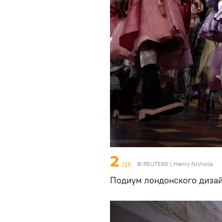
2
/15
©
REUTERS
\ Henry Nicholls
Подиум лондонского дизай