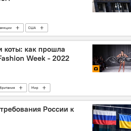
санкции
США
 коты: как прошла
Fashion Week - 2022
британия
Мир
требования России к