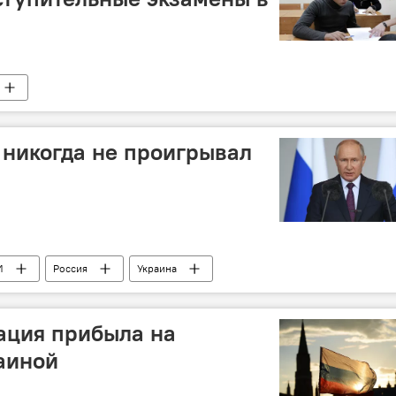
никогда не проигрывал
И
Россия
Украина
басса: последние новости
ация прибыла на
аиной