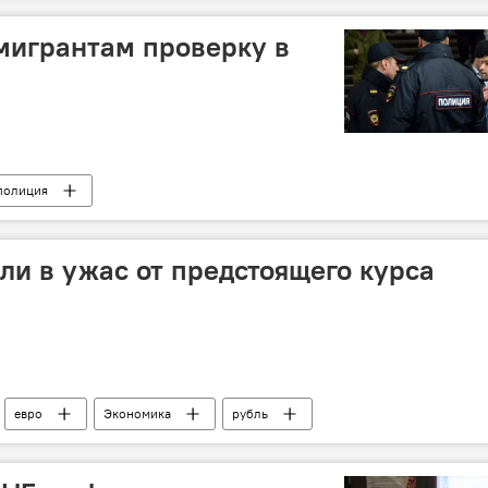
мигрантам проверку в
полиция
и в ужас от предстоящего курса
евро
Экономика
рубль