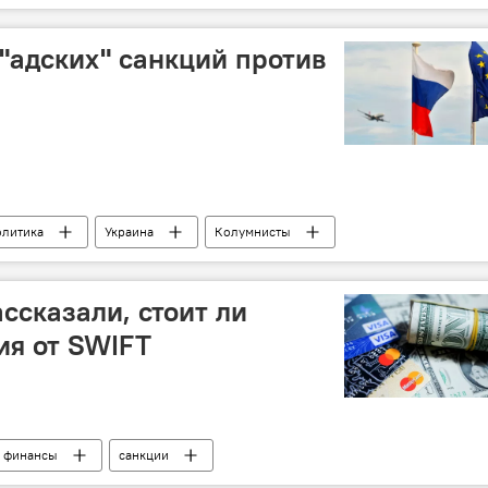
басса: последние новости
 "адских" санкций против
олитика
Украина
Колумнисты
ссказали, стоит ли
ия от SWIFT
финансы
санкции