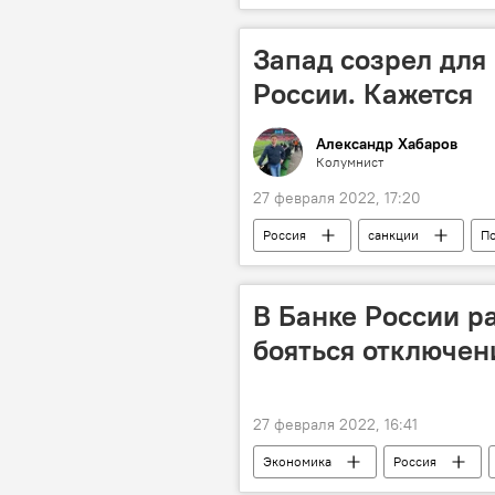
Спецоперация России по защите Дон
Запад созрел для
России. Кажется
Александр Хабаров
Колумнист
27 февраля 2022, 17:20
Россия
санкции
П
В Банке России ра
бояться отключен
27 февраля 2022, 16:41
Экономика
Россия