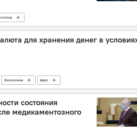
литика
басса: последние новости
алюта для хранения денег в условия
Экономика
евро
ости состояния
сле медикаментозного