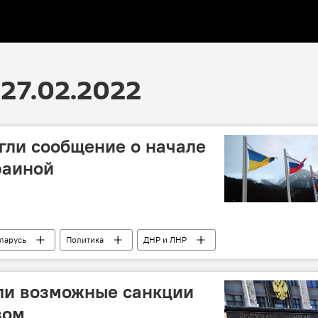
27.02.2022
гли сообщение о начале
раиной
ларусь
Политика
ДНР и ЛНР
басса: последние новости
ли возможные санкции
вом