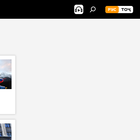
РУС
ТОҶ