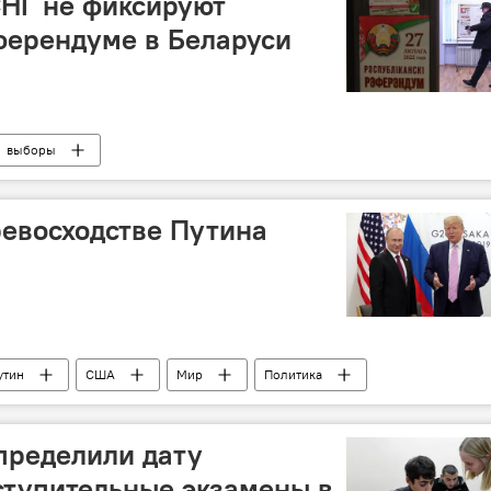
СНГ не фиксируют
ферендуме в Беларуси
выборы
ревосходстве Путина
утин
США
Мир
Политика
пределили дату
ступительные экзамены в