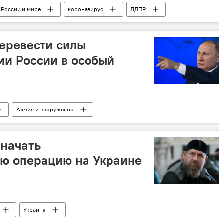
 России и мире
коронавирус
ЛДПР
еревести силы
ии России в особый
Армия и вооружение
 начать
ю операцию на Украине
Украина