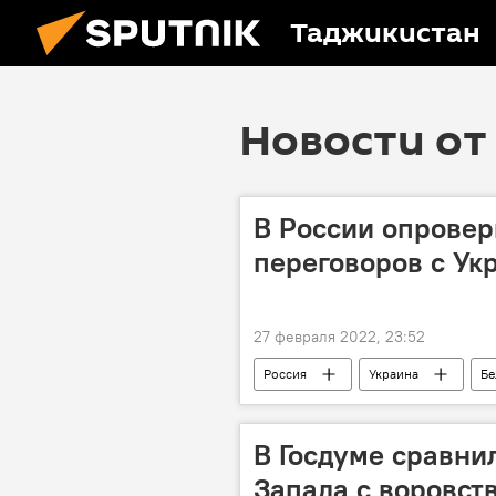
Таджикистан
Новости от 
В России опровер
переговоров с Ук
27 февраля 2022, 23:52
Россия
Украина
Бе
Спецоперация России по защите Дон
В Госдуме сравни
Запада с воровст