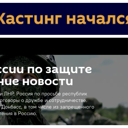
сии по защите
ние новости
 и ЛНР, Россия по просьбе республик
оговоры о дружбе и сотрудничестве.
 Донбасс, в том числе из запрещенного
ления в Россию.