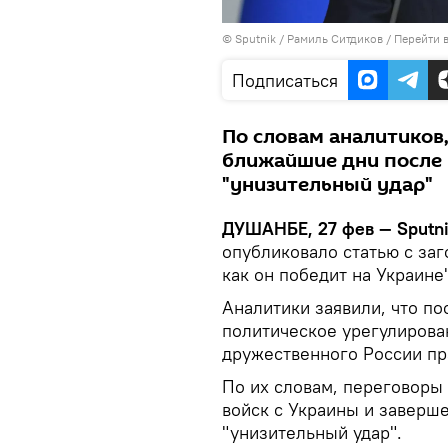
©
Sputnik
/ Рамиль Ситдиков
/
Перейти 
Подписаться
По словам аналитиков,
ближайшие дни после 
"унизительный удар"
ДУШАНБЕ, 27 фев — Sputn
опубликовало статью с заг
как он победит на Украине"
Аналитики заявили, что по
политическое урегулирова
дружественного России пр
По их словам, переговоры 
войск с Украины и заверш
"унизительный удар".