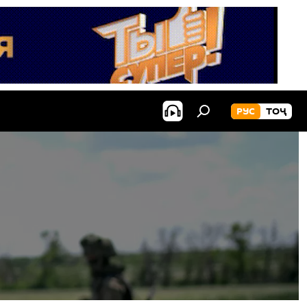
РУС
ТОҶ