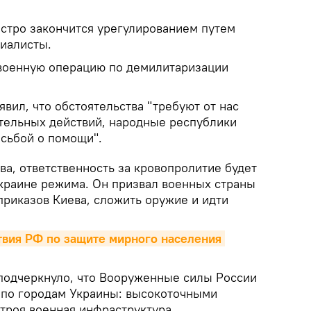
стро закончится урегулированием путем
циалисты.
военную операцию по демилитаризации
вил, что обстоятельства "требуют от нас
тельных действий, народные республики
осьбой о помощи".
ва, ответственность за кровопролитие будет
Украине режима. Он призвал военных страны
приказов Киева, сложить оружие и идти
вия РФ по защите мирного населения 
одчеркнуло, что Вооруженные силы России
в по городам Украины: высокоточными
троя военная инфраструктура.