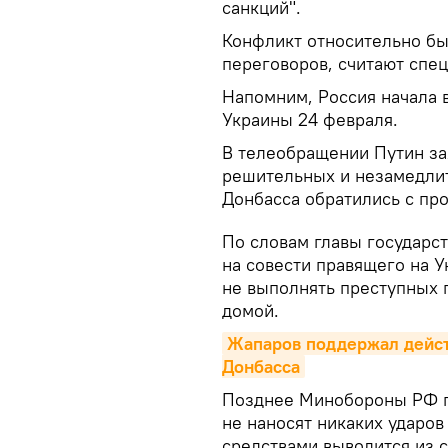
санкций".
Конфликт относительно бы
переговоров, считают спе
Напомним, Россия начала 
Украины 24 февраля.
В телеобращении Путин зая
решительных и незамедли
Донбасса обратились с пр
По словам главы государст
на совести правящего на 
не выполнять преступных 
домой.
Жапаров поддержал дейст
Донбасса
Позднее Минобороны РФ п
не наносят никаких ударо
средствами выводится из с