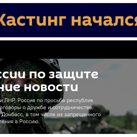
сии по защите
ние новости
 и ЛНР, Россия по просьбе республик
оговоры о дружбе и сотрудничестве.
 Донбасс, в том числе из запрещенного
ления в Россию.