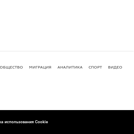
ОБЩЕСТВО
МИГРАЦИЯ
АНАЛИТИКА
СПОРТ
ВИДЕО
И
ка использования Cookie