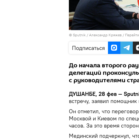
©
Sputnik
/ Александр Кряжев
/
Перейти
Подписаться
До начала второго ра
делегаций проконсул
с руководителями стр
ДУШАНБЕ, 28 фев — Sputn
встречу, заявил помощник
Он отметил, что перегово
Москвой и Киевом по спец
часов. За это время сторо
Мединский подчеркнул, чт