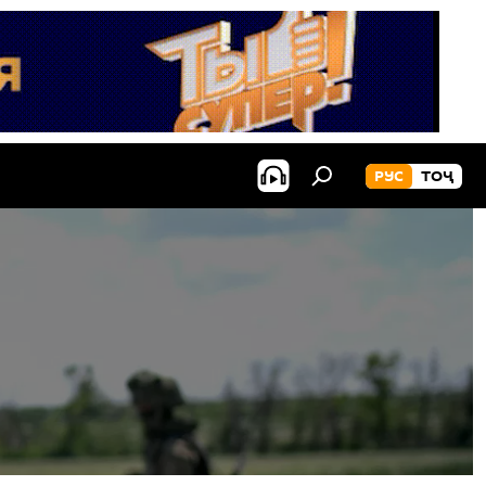
РУС
ТОҶ