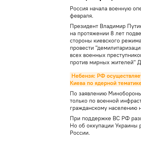
Россия начала военную опе
февраля.
Президент Владимир Путин
на протяжении 8 лет подве
стороны киевского режима"
провести "демилитаризаци
всех военных преступнико
против мирных жителей" Д
Небензя: РФ осуществляет
Киева по ядерной тематик
По заявлению Минобороны
только по военной инфрас
гражданскому населению н
При поддержке ВС РФ разв
Но об оккупации Украины р
России.