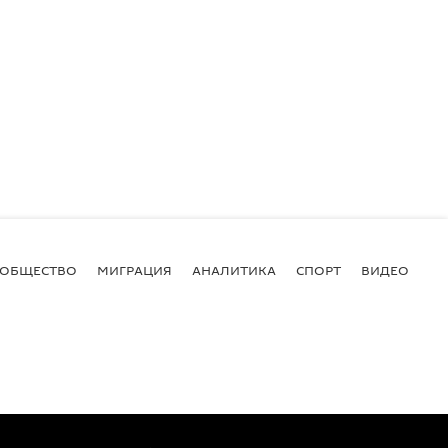
ОБЩЕСТВО
МИГРАЦИЯ
АНАЛИТИКА
СПОРТ
ВИДЕО
И