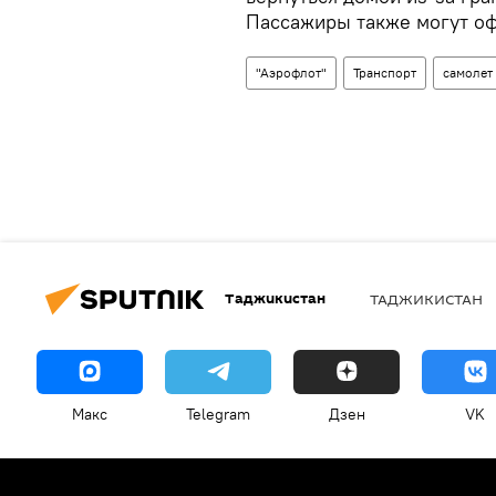
Пассажиры также могут оф
"Аэрофлот"
Транспорт
самолет
Таджикистан
ТАДЖИКИСТАН
Макс
Telegram
Дзен
VK