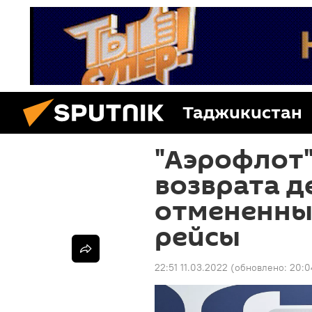
Таджикистан
"Аэрофлот"
возврата д
отмененны
рейсы
22:51 11.03.2022
(обновлено:
20:0