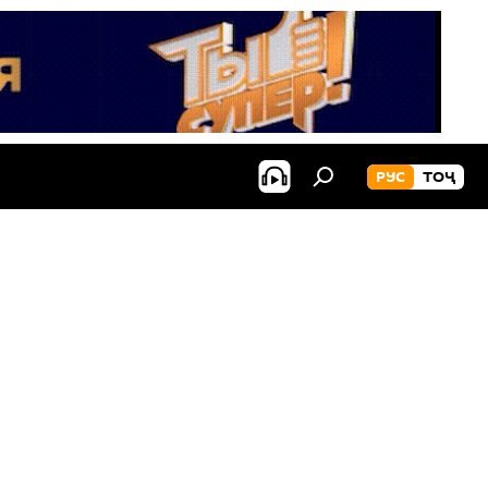
РУС
ТОҶ