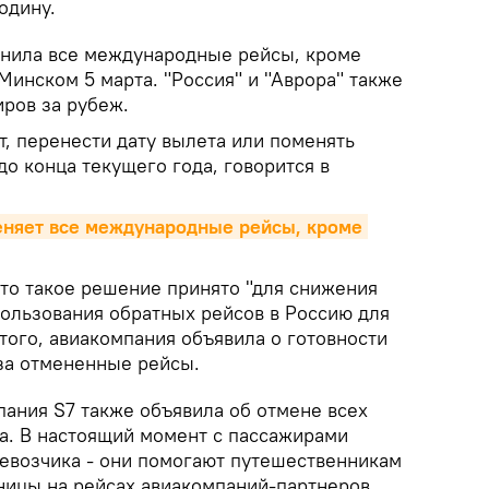
одину.
енила все международные рейсы, кроме
инском 5 марта. "Россия" и "Аврора" также
иров за рубеж.
т, перенести дату вылета или поменять
о конца текущего года, говорится в
еняет все международные рейсы, кроме 
что такое решение принято "для снижения
ользования обратных рейсов в Россию для
того, авиакомпания объявила о готовности
 за отмененные рейсы.
пания S7 также объявила об отмене всех
та. В настоящий момент с пассажирами
евозчика - они помогают путешественникам
аницы на рейсах авиакомпаний-партнеров.