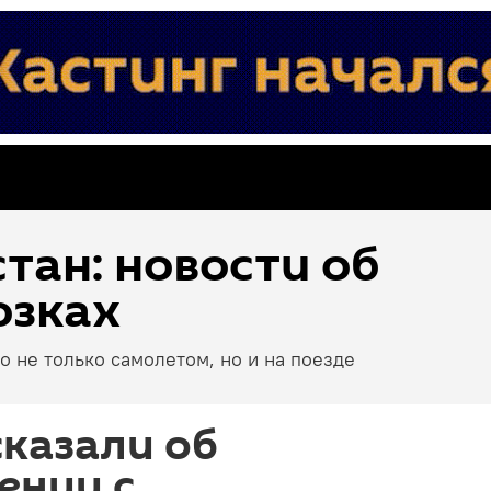
тан: новости об
озках
о не только самолетом, но и на поезде
сказали об
ении с