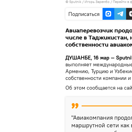
©
Sputnik
/ Игорь Зарембо
/
Перейти в 
Подписаться
Авиаперевозчик продо
числе в Таджикистан, 
собственности авиак
ДУШАНБЕ, 16 мар — Sputni
выполняет международные
Армению, Турцию и Узбекис
собственности компании и
Об этом сообщается на сай
"Авиакомпания продо
маршрутной сети как в