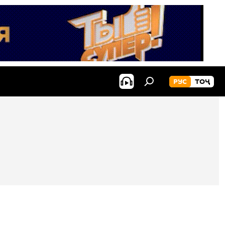
РУС
ТОҶ