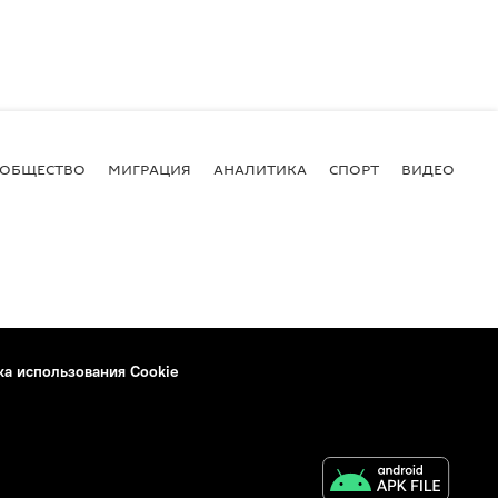
ОБЩЕСТВО
МИГРАЦИЯ
АНАЛИТИКА
СПОРТ
ВИДЕО
И
ка использования Cookie