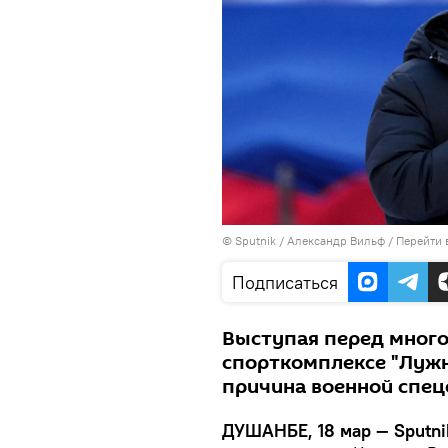
©
Sputnik
/ Александр Вильф
/
Перейти 
Подписаться
Выступая перед много
спорткомплексе "Лужн
причина военной спец
ДУШАНБЕ, 18 мар — Sputni