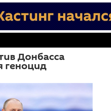
тив Донбасса
я геноцид