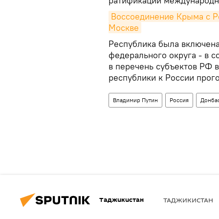
ратификации международног
Воссоединение Крыма с Ро
Москве
Республика была включена
федерального округа - в со
в перечень субъектов РФ 
республики к России прог
Владимир Путин
Россия
Донба
Таджикистан
ТАДЖИКИСТАН