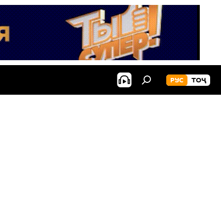
РУС
ТОҶ