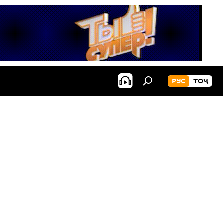
РУС
ТОҶ