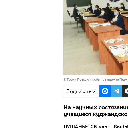
© Foto / Пресс-служба президента Тадж
Подписаться
На научных состязани
учащиеся худжандског
ДУШАНБЕ, 26 мар — Sputni