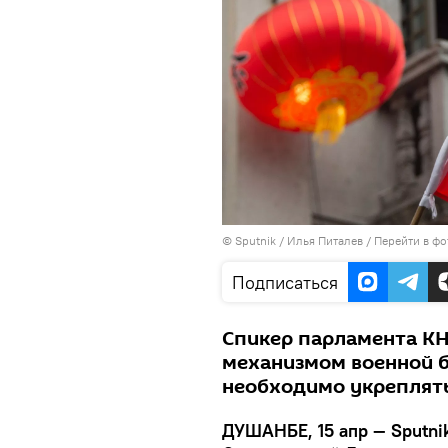
©
Sputnik
/ Илья Питалев
/
Перейти в фо
Подписаться
Спикер парламента К
механизмом военной б
необходимо укреплять
ДУШАНБЕ, 15 апр — Sputni