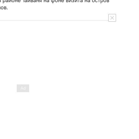
 районе Тайваня на фоне визита на остров
ов.