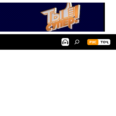
РУС
ТОҶ