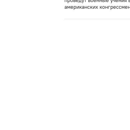
проведут военные учения в
американских конгрессмен