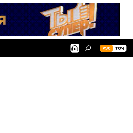
РУС
ТОҶ