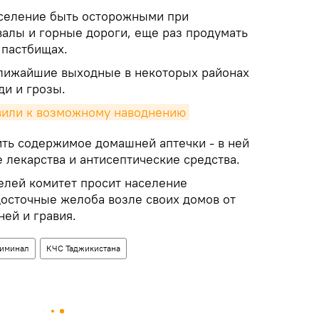
аселение быть осторожными при
алы и горные дороги, еще раз продумать
 пастбищах.
ближайшие выходные в некоторых районах
ди и грозы.
вили к возможному наводнению
ить содержимое домашней аптечки - в ней
 лекарства и антисептические средства.
елей комитет просит население
осточные желоба возле своих домов от
ней и гравия.
риминал
КЧС Таджикистана