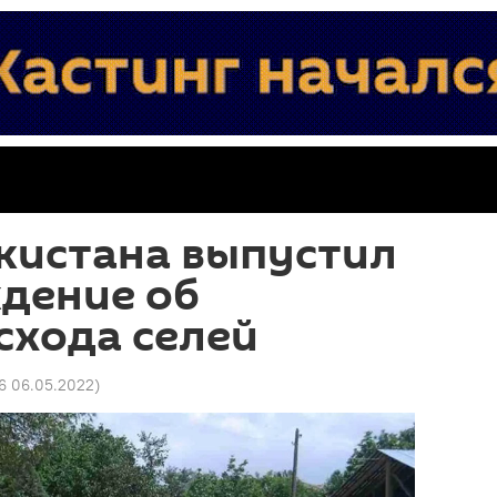
кистана выпустил
дение об
схода селей
06 06.05.2022
)