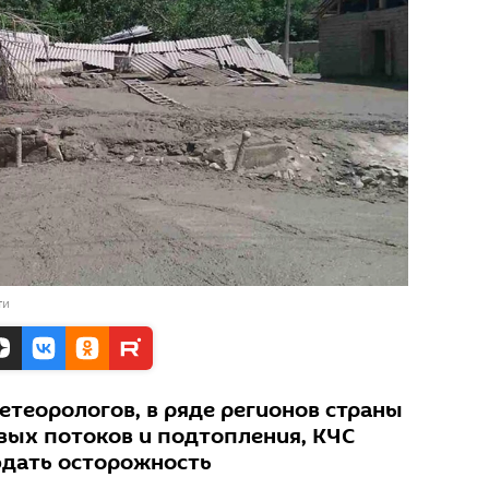
ти
етеорологов, в ряде регионов страны
евых потоков и подтопления, КЧС
юдать осторожность