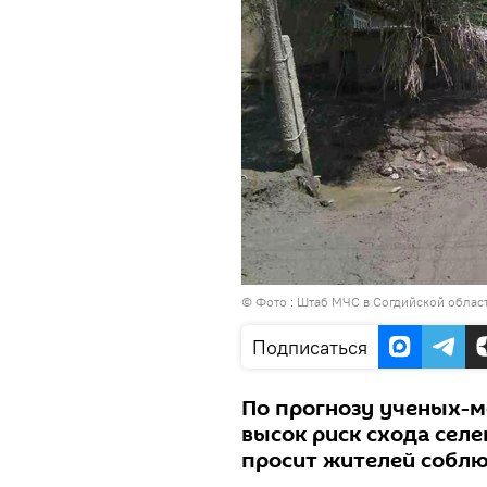
© Фото : Штаб МЧС в Согдийской облас
Подписаться
По прогнозу ученых-м
высок риск схода сел
просит жителей собл