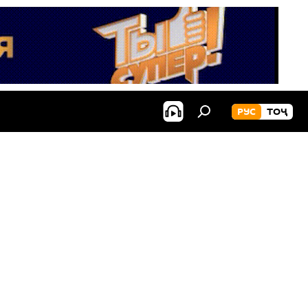
РУС
ТОҶ