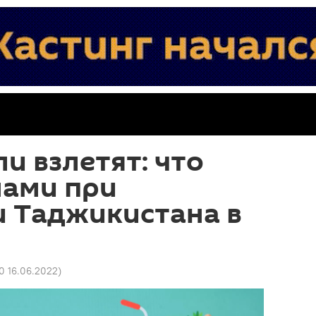
ли взлетят: что
нами при
и Таджикистана в
50 16.06.2022
)