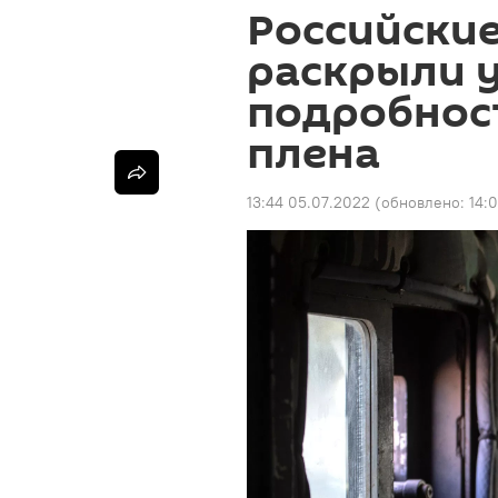
Российски
раскрыли 
подробнос
плена
13:44 05.07.2022
(обновлено:
14: