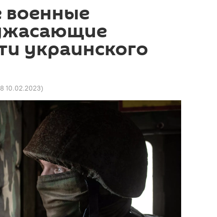
е военные
ужасающие
ти украинского
08 10.02.2023
)