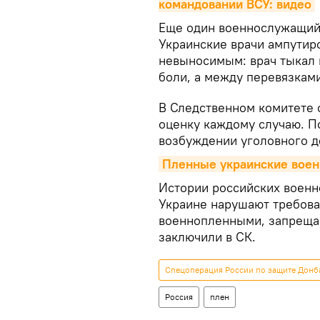
командовании ВСУ: видео
Еще один военнослужащий 
Украинские врачи ампутир
невыносимым: врач тыкал в
боли, а между перевязками
В Следственном комитете 
оценку каждому случаю. П
возбуждении уголовного д
Пленные украинские вое
Истории российских военн
Украине нарушают требова
военнопленными, запрещаю
заключили в СК.
Спецоперация России по защите Донба
Россия
плен