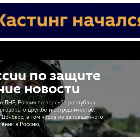
сии по защите
ние новости
 и ЛНР, Россия по просьбе республик
оговоры о дружбе и сотрудничестве.
 Донбасс, в том числе из запрещенного
ления в Россию.