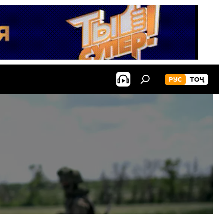
РУС
ТОҶ