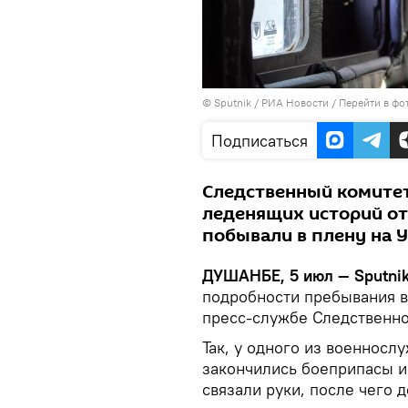
©
Sputnik
/ РИА Новости
/
Перейти в фо
Подписаться
Следственный комитет
леденящих историй о
побывали в плену на 
ДУШАНБЕ, 5 июл — Sputni
подробности пребывания в
пресс-службе Следственно
Так, у одного из военносл
закончились боеприпасы и 
связали руки, после чего д