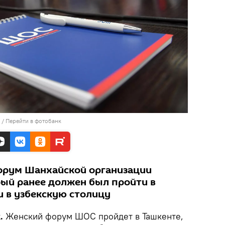
/
Перейти в фотобанк
орум Шанхайской организации
рый ранее должен был пройти в
и в узбекскую столицу
k.
Женский форум ШОС пройдет в Ташкенте,