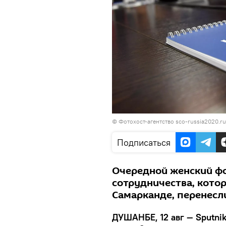
© Фотохост-агентство sco-russia2020.ru
Подписаться
Очередной женский ф
сотрудничества, кото
Самарканде, перенесл
ДУШАНБЕ, 12 авг — Sputni