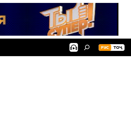
РУС
ТОҶ