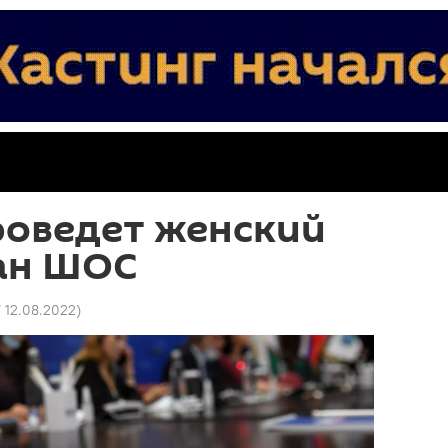
роведет женский
ан ШОС
7 12.08.2022
)