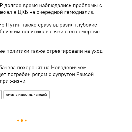
Р долгое время наблюдались проблемы с
иехал в ЦКБ на очередной гемодиализ.
р Путин также сразу выразил глубокие
лизким политика в связи с его смертью.
ые политики также отреагировали на уход
рбачева похоронят на Новодевичьем
дет погребен рядом с супругой Раисой
 при жизни.
смерть известных людей