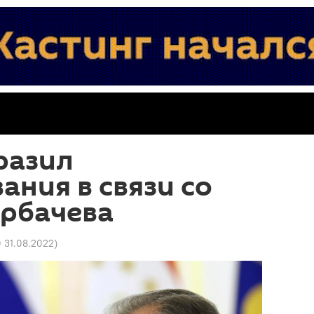
разил
ания в связи со
орбачева
0 31.08.2022
)