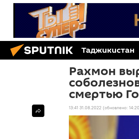
Таджикистан
Рахмон вы
соболезнов
смертью Г
13:41 31.08.2022
(обновлено:
14:2