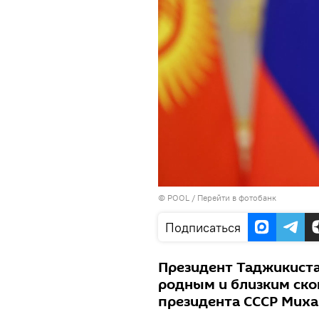
© POOL
/
Перейти в фотобанк
Подписаться
Президент Таджикиста
родным и близким ско
президента СССР Миха