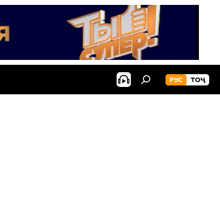
РУС
ТОҶ