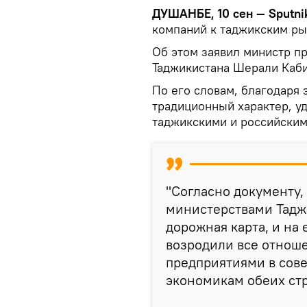
ДУШАНБЕ, 10 сен — Sputni
компаний к таджикским ры
Об этом заявил министр п
Таджикистана Шерали Каби
По его словам, благодаря
традиционный характер, у
таджикскими и российским
"Согласно документу
министерствами Таджи
дорожная карта, и на
возродили все отнош
предприятиями в сове
экономикам обеих стр