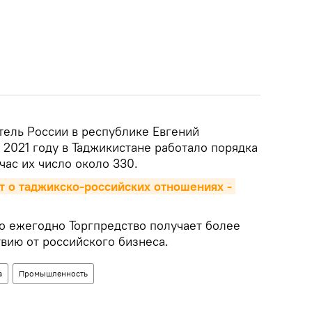
тель России в республике Евгений
в 2021 году в Таджикистане работало порядка
час их число около 330.
т о таджикско-российских отношениях - 
то ежегодно Торгпредство получает более
вию от российского бизнеса.
а
Промышленность