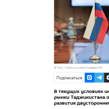
© Foto / Пресс-служба Совфеда РФ
Подписаться
В текущих условиях и
рынки Таджикистана о
развития двусторонне