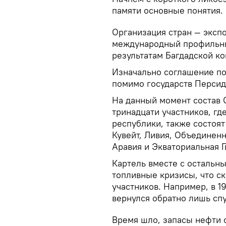
памяти основные понятия.
Организация стран — эксп
международный профильны
результатам Багдадской ко
Изначально соглашение под
помимо государств Персид
На данный момент состав 
тринадцати участников, г
республики, также состоят
Кувейт, Ливия, Объединен
Аравия и Экваториальная Г
Картель вместе с остальн
топливные кризисы, что ск
участников. Например, в 1
вернулся обратно лишь спус
Время шло, запасы нефти 