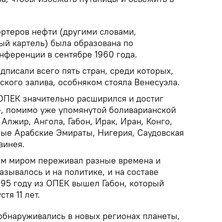
ортеров нефти (другими словами,
й картель) была образована по
нференции в сентябре 1960 года.
писали всего пять стран, среди которых,
ского залива, особняком стояла Венесуэла.
ОПЕК значительно расширился и достиг
де, помимо уже упомянутой боливарианской
 Алжир, Ангола, Габон, Ирак, Иран, Конго,
ные Арабские Эмираты, Нигерия, Саудовская
винея.
ым миром переживал разные времена и
азывалось и на политике, и на составе
995 году из ОПЕК вышел Габон, который
тя 11 лет.
обнаруживались в новых регионах планеты,