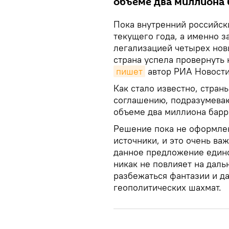
объеме два миллиона 
Пока внутренний российск
текущего года, а именно з
легализацией четырех новы
страна успела провернуть 
пишет
автор РИА Новости
Как стало известно, стра
соглашению, подразумева
объеме два миллиона барр
Решение пока не оформлен
источники, и это очень ва
данное предложение едино
никак не повлияет на даль
разбежаться фантазии и д
геополитических шахмат.