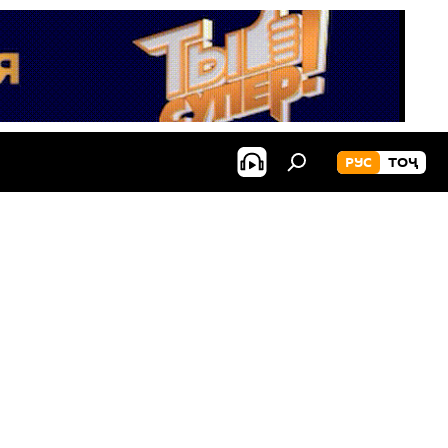
РУС
ТОҶ