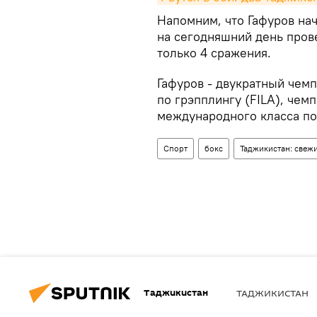
Напомним, что Гафуров нач
на сегодняшний день прове
только 4 сражения.
Гафуров - двукратный чем
по грэпплингу (FILA), че
международного класса по
Спорт
бокс
Таджикистан: свеж
Таджикистан
ТАДЖИКИСТАН