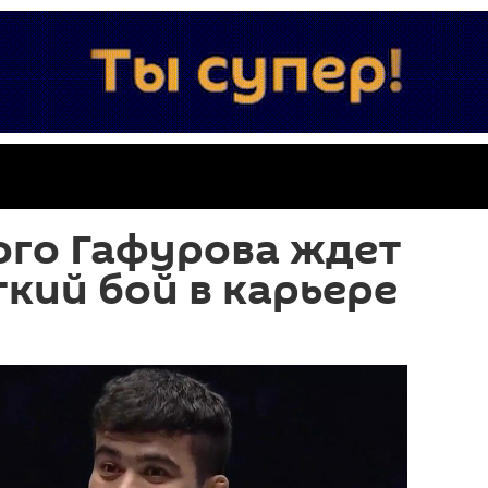
ого Гафурова ждет
кий бой в карьере