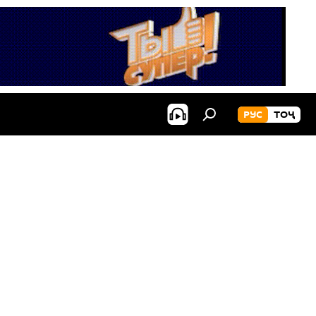
РУС
ТОҶ