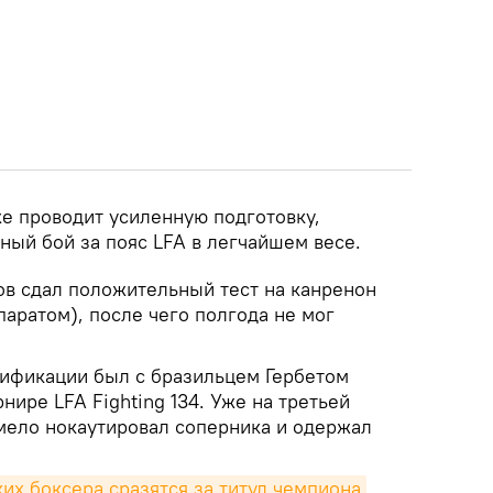
 ​​проводит усиленную подготовку,
ьный бой за пояс LFA в легчайшем весе.
ов сдал положительный тест на канренон
аратом), после чего полгода не мог
ификации был с бразильцем Гербетом
нире LFA Fighting 134. Уже на третьей
мело нокаутировал соперника и одержал
ких боксера сразятся за титул чемпиона