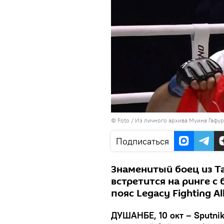
© Foto / Из личного архива Муина Гафу
Подписаться
Знаменитый боец из Т
встретится на ринге с
пояс Legacy Fighting Al
ДУШАНБЕ, 10 окт – Sputni