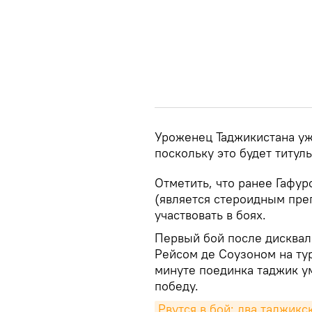
Уроженец Таджикистана уже
поскольку это будет титул
Отметить, что ранее Гафур
(является стероидным преп
участвовать в боях.
Первый бой после дисквал
Рейсом де Соузоном на тур
минуте поединка таджик у
победу.
Рвутся в бой: два таджикс