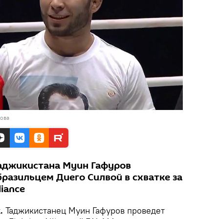
рова
аджикистана Муин Гафуров
 бразильцем Диего Силвой в схватке за
liance
k.
Таджикистанец Муин Гафуров проведет