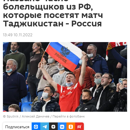
болельщиков из РФ,
которые посетят матч
Таджикистан - Россия
13:49 10.11.2022
©
Sputnik
/ Алексей Даничев
/
Перейти в фотобанк
Подписаться