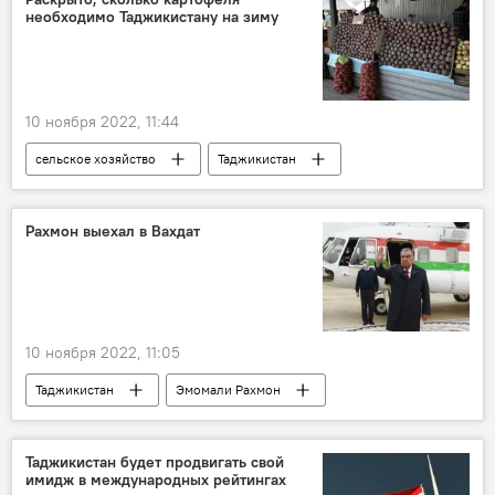
необходимо Таджикистану на зиму
10 ноября 2022, 11:44
сельское хозяйство
Таджикистан
урожай
овощи и фрукты
Рахмон выехал в Вахдат
10 ноября 2022, 11:05
Таджикистан
Эмомали Рахмон
визит
Здравоохранение
Образование
Таджикистан будет продвигать свой
имидж в международных рейтингах