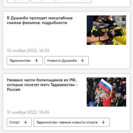
Обзор СМИ
ледники
стихийные бедствия
В Душанбе проходят масштабные
съемки фильмов: подробности
10 ноября 2022, 14:23
Таджикистан
Новости Душанбе
Культура
кино
Великая Отечественная война (1941-1945)
Названо число болельщиков из РФ,
которые посетят матч Таджикистан -
ветеран
съемки
Россия
10 ноября 2022, 13:49
Спорт
Таджикистан: свежие новости спорта
Таджикистан
Россия