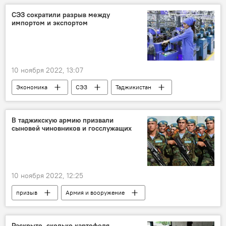
Матч Россия - Таджикистан: последние новости
СЭЗ сократили разрыв между
импортом и экспортом
10 ноября 2022, 13:07
Экономика
СЭЗ
Таджикистан
СЭЗ "Сугд"
товарооборот
импорт
В таджикскую армию призвали
сыновей чиновников и госслужащих
10 ноября 2022, 12:25
призыв
Армия и вооружение
Таджикистан
Общество
Раскрыто, сколько картофеля