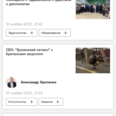
о дипломатии
10 ноября 2022, 21:42
Таджикистан
Образование
студенты
Новости Душанбе
Россотрудничество
СВО: "Грузинский легион" с
британским акцентом
Александр Хроленко
10 ноября 2022, 21:02
Колумнисты
Украина
Армия и вооружение
Аналитика