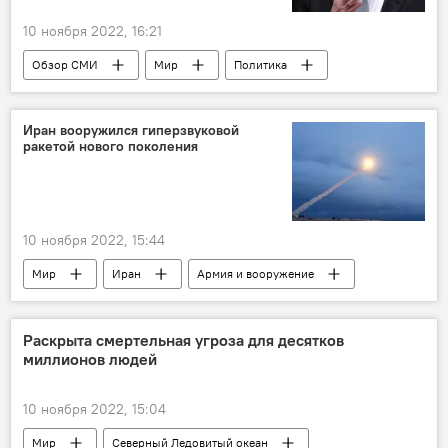
10 ноября 2022, 16:21
Обзор СМИ
Мир
Политика
Россия
США
Сергей Лавров
МИД РФ
Иран вооружился гиперзвуковой
ракетой нового поколения
10 ноября 2022, 15:44
Мир
Иран
Армия и вооружение
ракета
Раскрыта смертельная угроза для десятков
миллионов людей
10 ноября 2022, 15:04
Мир
Северный Ледовитый океан