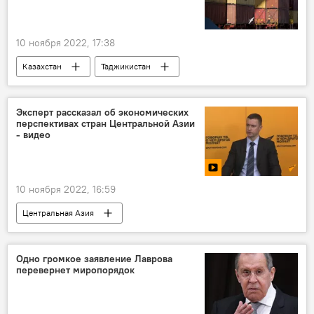
10 ноября 2022, 17:38
Казахстан
Таджикистан
Экономика
Центральная Азия
полезные ископаемые
торговля
Эксперт рассказал об экономических
перспективах стран Центральной Азии
импорт
- видео
10 ноября 2022, 16:59
Центральная Азия
Новости мигрантов из Центральной Азии в России
Экономика
Таджикистан
Одно громкое заявление Лаврова
перевернет миропорядок
Миграция
Видео
ЕАБР