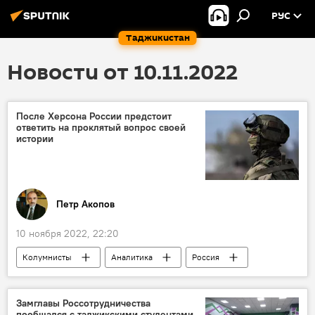
РУС
Таджикистан
Новости от 10.11.2022
После Херсона России предстоит
ответить на проклятый вопрос своей
истории
Петр Акопов
10 ноября 2022, 22:20
Колумнисты
Аналитика
Россия
Херсон
Украина
Армия и вооружение
Политика
Замглавы Россотрудничества
пообщался с таджикскими студентами