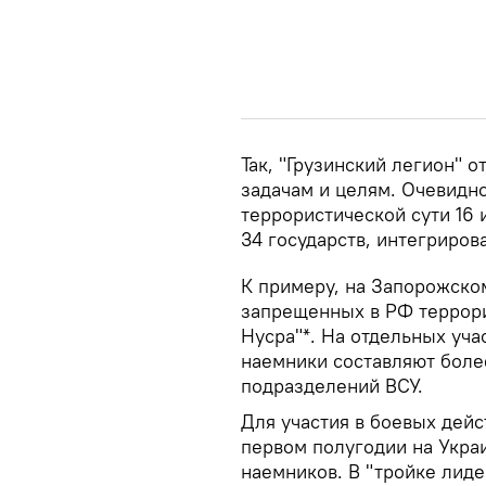
Так, "Грузинский легион" о
задачам и целям. Очевидн
террористической сути 16
34 государств, интегриров
К примеру, на Запорожско
запрещенных в РФ террори
Нусра"*. На отдельных уча
наемники составляют бол
подразделений ВСУ.
Для участия в боевых дейс
первом полугодии на Укра
наемников. В "тройке лид