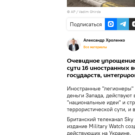
© AP / Vadim Ghirda
Подписаться
Александр Хроленко
Все материалы
Очевидное упрощение
сути 16 иностранных 
государств, интегриро
Иностранные "легионеры" 
деньги Запада, действуют
"национальные идеи" и ст
террористической сути, и 
Британский телеканал Sky
издание Military Watch со
действующих на Украине.