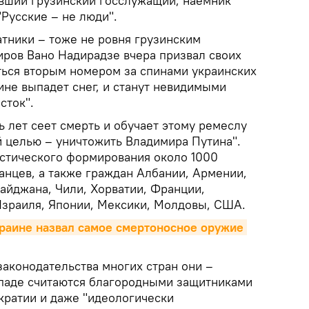
ывший грузинский госслужащий, наемник
"Русские – не люди".
атники – тоже не ровня грузинским
иров Вано Надирадзе вчера призвал своих
аться вторым номером за спинами украинских
аине выпадет снег, и станут невидимыми
сток".
ь лет сеет смерть и обучает этому ремеслу
й целью – уничтожить Владимира Путина".
истического формирования около 1000
анцев, а также граждан Албании, Армении,
айджана, Чили, Хорватии, Франции,
 Израиля, Японии, Мексики, Молдовы, США.
раине назвал самое смертоносное оружие 
законодательства многих стран они –
ападе считаются благородными защитниками
кратии и даже "идеологически