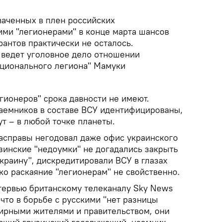
ваченных в плен российских
ми "легионерами" в конце марта шансов
рантов практически не осталось.
ведет уголовное дело отношении
ационального легиона" Мамуки
гионеров" срока давности не имеют.
аемников в составе ВСУ идентифицированы,
т – в любой точке планеты.
асправы негодовал даже офис украинского
зинские "недоумки" не догадались закрыть
Украину", дискредитировали ВСУ в глазах
ко раскаяние "легионерам" не свойственно.
нтервью британскому телеканалу Sky News
что в борьбе с русскими "нет разницы
ирными жителями и правительством, они