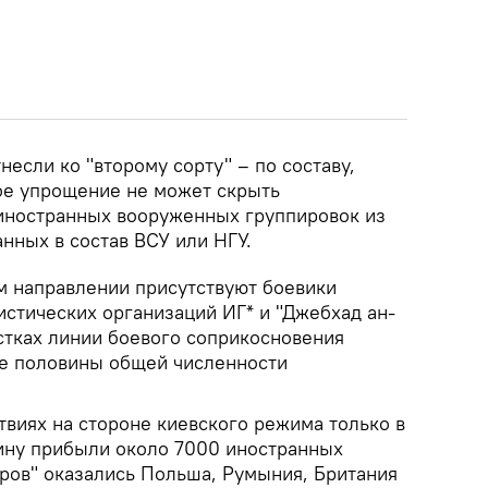
тнесли ко "второму сорту" – по составу,
ое упрощение не может скрыть
 иностранных вооруженных группировок из
анных в состав ВСУ или НГУ.
м направлении присутствуют боевики
стических организаций ИГ* и "Джебхад ан-
стках линии боевого соприкосновения
ее половины общей численности
твиях на стороне киевского режима только в
ину прибыли около 7000 иностранных
еров" оказались Польша, Румыния, Британия