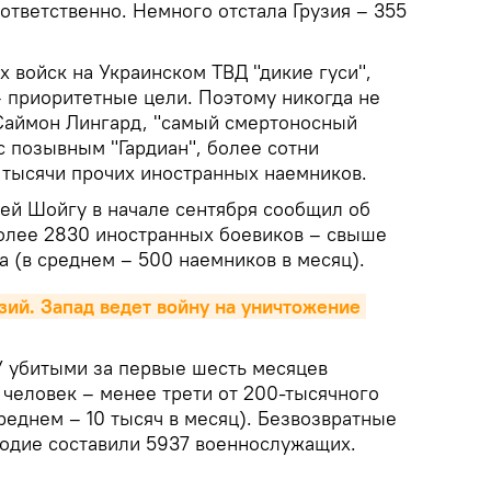
оответственно. Немного отстала Грузия – 355
х войск на Украинском ТВД "дикие гуси",
– приоритетные цели. Поэтому никогда не
Саймон Лингард, "самый смертоносный
с позывным "Гардиан", более сотни
и тысячи прочих иностранных наемников.
й Шойгу в начале сентября сообщил об
олее 2830 иностранных боевиков – свыше
а (в среднем – 500 наемников в месяц).
зий. Запад ведет войну на уничтожение 
У убитыми за первые шесть месяцев
 человек – менее трети от 200-тысячного
среднем – 10 тысяч в месяц). Безвозвратные
годие составили 5937 военнослужащих.