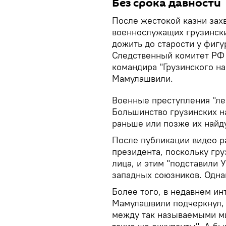
Без срока давности
После жестокой казни зах
военнослужащих грузински
дожить до старости у фигу
Следственный комитет РФ 
командира "Грузинского н
Мамулашвили.
Военные преступления "ле
Большинство грузинских н
раньше или позже их найду
После публикации видео р
президента, поскольку гру
лица, и этим "подставили 
западных союзников. Одна
Более того, в недавнем и
Мамулашвили подчеркнул, 
между так называемыми м