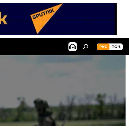
РУС
ТОҶ