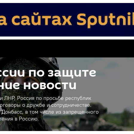
сии по защите
ние новости
 и ЛНР, Россия по просьбе республик
оговоры о дружбе и сотрудничестве.
 Донбасс, в том числе из запрещенного
ления в Россию.