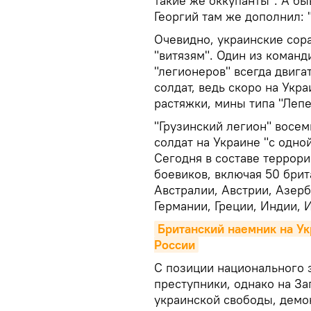
такие же оккупанты". А б
Георгий там же дополнил: 
Очевидно, украинские сор
"витязям". Один из команд
"легионеров" всегда двиг
солдат, ведь скоро на Укр
растяжки, мины типа "Лепе
"Грузинский легион" восем
солдат на Украине "с одно
Сегодня в составе террор
боевиков, включая 50 брит
Австралии, Австрии, Азерб
Германии, Греции, Индии,
Британский наемник на Ук
России
С позиции национального 
преступники, однако на З
украинской свободы, демо