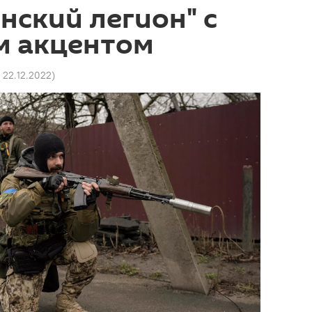
инский легион" с
м акцентом
 22.12.2022
)