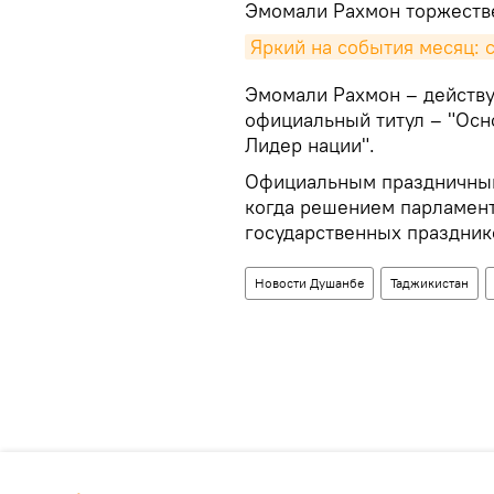
Эмомали Рахмон торжестве
Яркий на события месяц: 
Эмомали Рахмон – действу
официальный титул – "Осн
Лидер нации".
Официальным праздничным 
когда решением парламент
государственных праздник
Новости Душанбе
Таджикистан