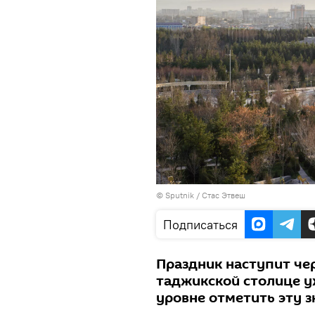
©
Sputnik
/ Стас Этвеш
Подписаться
Праздник наступит чер
таджикской столице у
уровне отметить эту 