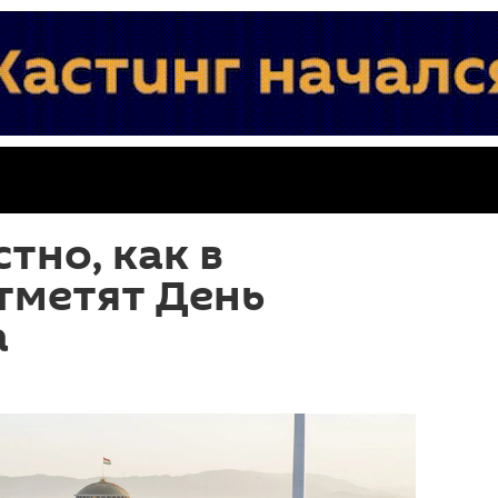
тно, как в
тметят День
а