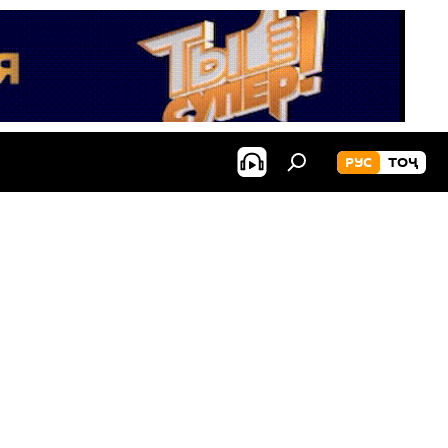
РУС
ТОҶ