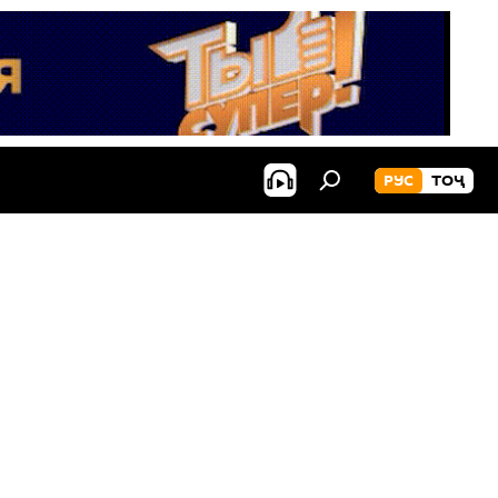
РУС
ТОҶ