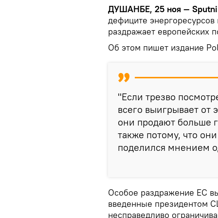
ДУШАНБЕ, 25 ноя — Sputni
дефиците энергоресурсов в
раздражает европейских п
Об этом пишет издание Pol
"Если трезво посмотре
всего выигрывает от э
они продают больше г
также потому, что они
поделился мнением о
Особое раздражение ЕС вы
введенные президентом С
несправедливо ограничива