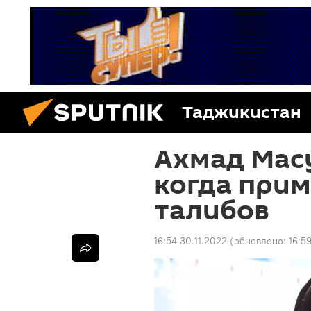
Таджикистан
Ахмад Масу
когда прим
талибов
16:54 30.11.2022
(обновлено:
16:5