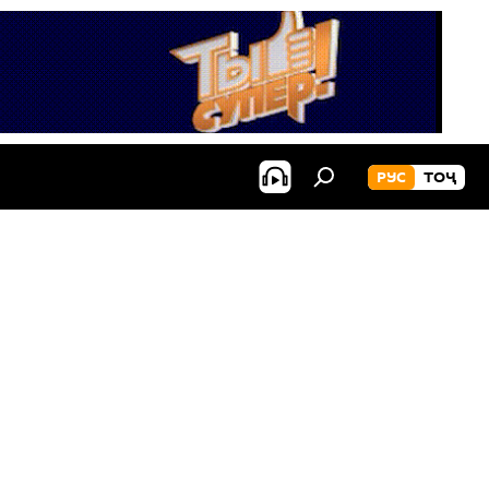
РУС
ТОҶ