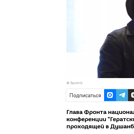
©
Sputnik
Подписаться
Глава Фронта национа
конференции "Гератски
проходящей в Душанб