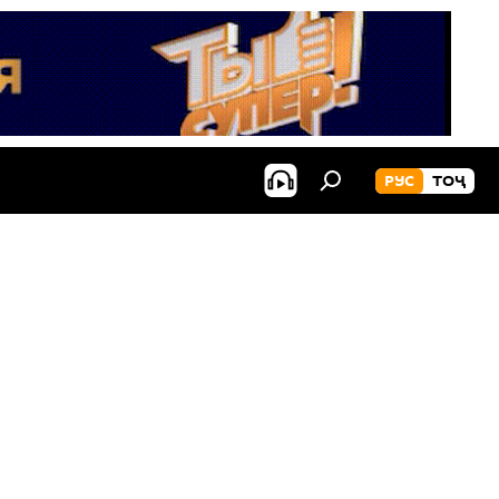
РУС
ТОҶ