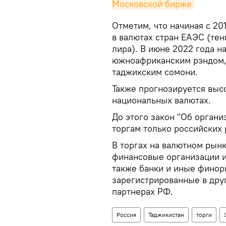
Московской бирже
Отметим, что начиная с 20
в валютах стран ЕАЭС (тен
лира). В июне 2022 года н
южноафриканским рэндом, в
таджикским сомони.
Также прогнозируется высо
национальных валютах.
До этого закон "Об органи
торгам только российских 
В торгах на валютном рынк
финансовые организации из
также банки и иные финорг
зарегистрированные в дру
партнерах РФ.
Россия
Таджикистан
торги