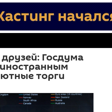
 друзей: Госдума
 иностранным
лютные торги