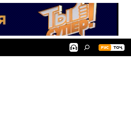
РУС
ТОҶ