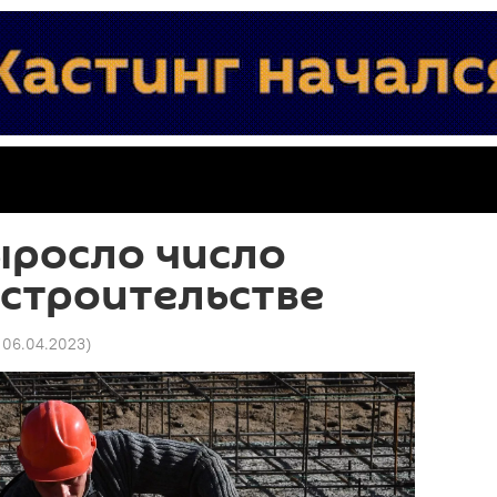
ыросло число
 строительстве
 06.04.2023
)