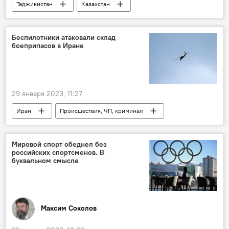
Таджикистан
Казахстан
Экономика
торговля
производство
завод
импорт
Беспилотники атаковали склад
боеприпасов в Иране
29 января 2023, 11:27
Иран
Происшествия, ЧП, криминал
Мир
взрыв
Мировой спорт обеднел без
российских спортсменов. В
буквальном смысле
Максим Соколов