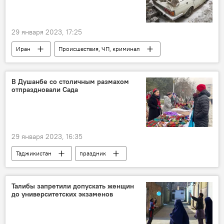
29 января 2023, 17:25
Иран
Происшествия, ЧП, криминал
землетрясение
Мир
стихийные бедствия
В Душанбе со столичным размахом
отпраздновали Сада
29 января 2023, 16:35
Таджикистан
праздник
Новости Душанбе
Религия
Общество
Талибы запретили допускать женщин
до университетских экзаменов