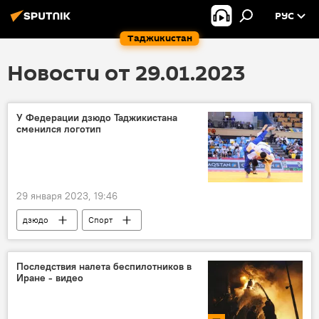
РУС
Таджикистан
Новости от 29.01.2023
У Федерации дзюдо Таджикистана
сменился логотип
29 января 2023, 19:46
дзюдо
Спорт
Таджикистан: свежие новости спорта
Таджикистан
Последствия налета беспилотников в
Иране - видео