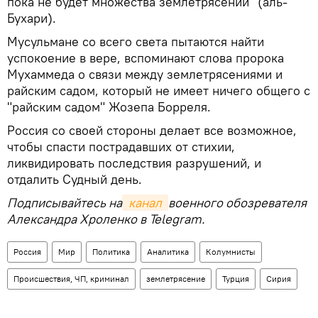
пока не будет множества землетрясений" (аль-
Бухари).
Мусульмане со всего света пытаются найти
успокоение в вере, вспоминают слова пророка
Мухаммеда о связи между землетрясениями и
райским садом, который не имеет ничего общего с
"райским садом" Жозепа Борреля.
Россия со своей стороны делает все возможное,
чтобы спасти пострадавших от стихии,
ликвидировать последствия разрушений, и
отдалить Судный день.
Подписывайтесь на
 канал 
военного обозревателя
Александра Хроленко в Telegram.
Россия
Мир
Политика
Аналитика
Колумнисты
Происшествия, ЧП, криминал
землетрясение
Турция
Сирия