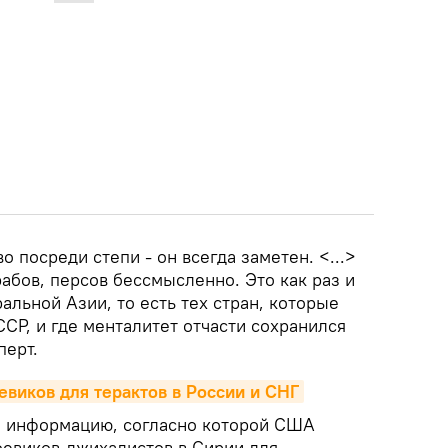
о посреди степи - он всегда заметен. <...>
абов, персов бессмысленно. Это как раз и
альной Азии, то есть тех стран, которые
СР, и где менталитет отчасти сохранился
перт.
виков для терактов в России и СНГ
а информацию, согласно которой США
оевиков-джихадистов в Сирии для