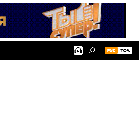
РУС
ТОҶ