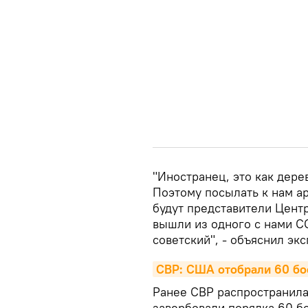
"Иностранец, это как дерев
Поэтому посылать к нам ар
будут представители Центр
вышли из одного с нами СС
советский", - объяснил экс
СВР: США отобрали 60 бое
Ранее СВР распространил
завербовали порядка 60 б