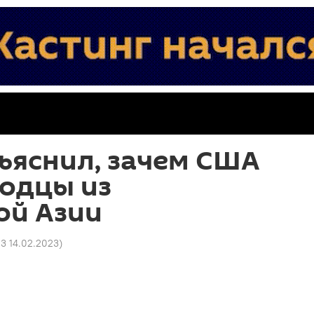
ъяснил, зачем США
одцы из
ой Азии
03 14.02.2023
)