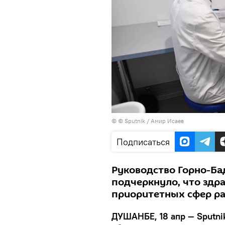
© © Sputnik / Амир Исаев
Подписаться
Руководство Горно-Ба
подчеркнуло, что здр
приоритетных сфер ра
ДУШАНБЕ, 18 апр — Sputni