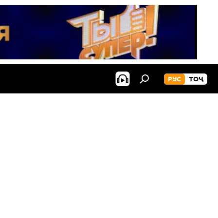
РУС
ТОҶ