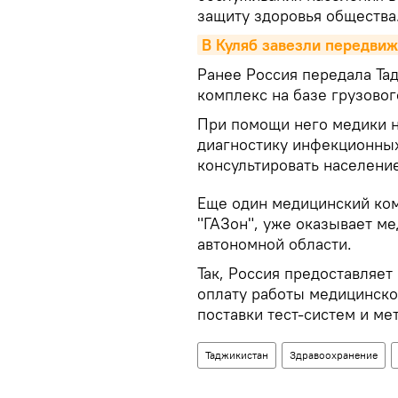
защиту здоровья общества
В Куляб завезли передви
Ранее Россия передала Т
комплекс на базе грузово
При помощи него медики н
диагностику инфекционных
консультировать населени
Еще один медицинский ком
"ГАЗон", уже оказывает м
автономной области.
Так, Россия предоставляе
оплату работы медицинског
поставки тест-систем и ме
Таджикистан
Здравоохранение