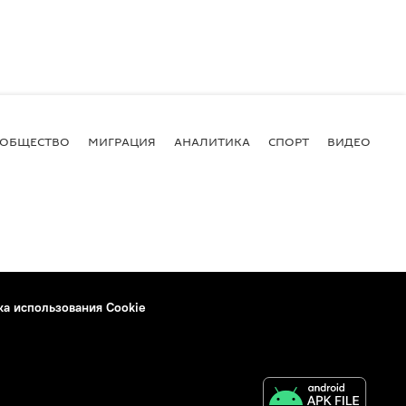
ОБЩЕСТВО
МИГРАЦИЯ
АНАЛИТИКА
СПОРТ
ВИДЕО
И
ка использования Cookie