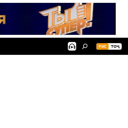
РУС
ТОҶ