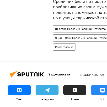
Среди них были не просто 
приблизившие своим мужес
подвигах напоминают не т
но и улицы таджикской ст
81-летие Победы в Великой Отечестве
9 мая - День Победы в Великой Отече
Инфографика
Таджикистан
ТАДЖИКИСТАН
Макс
Telegram
Дзен
VK