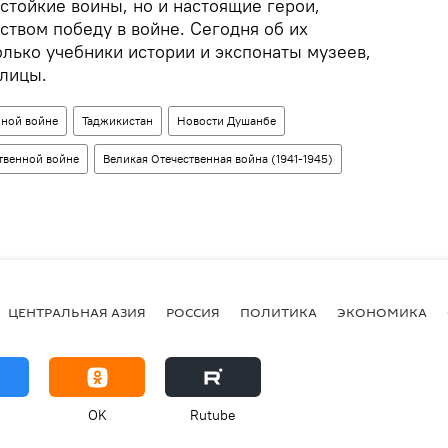
стойкие воины, но и настоящие герои,
твом победу в войне. Сегодня об их
олько учебники истории и экспонаты музеев,
олицы.
нной войне
Таджикистан
Новости Душанбе
ственной войне
Великая Отечественная война (1941-1945)
ЦЕНТРАЛЬНАЯ АЗИЯ
РОССИЯ
ПОЛИТИКА
ЭКОНОМИКА
OK
Rutube