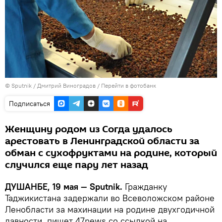
©
Sputnik
/ Дмитрий Виноградов
/
Перейти в фотобанк
Подписаться
Женщину родом из Согда удалось
арестовать в Ленинградской области за
обман с сухофруктами на родине, который
случился еще пару лет назад
ДУШАНБЕ, 19 мая — Sputnik.
Гражданку
Таджикистана задержали во Всеволожском районе
Ленобласти за махинации на родине двухгодичной
давности, пишет 47news со ссылкой на