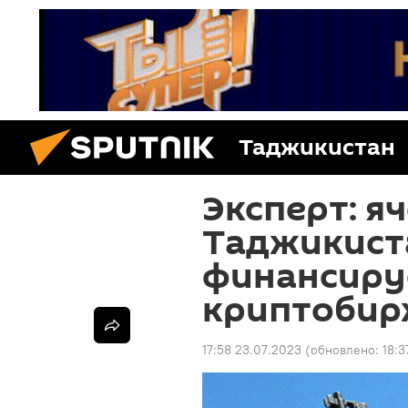
Таджикистан
Эксперт: яч
Таджикист
финансиру
криптобир
17:58 23.07.2023
(обновлено:
18:3