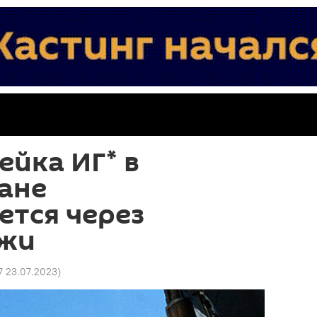
ейка ИГ* в
ане
ется через
жи
7 23.07.2023
)