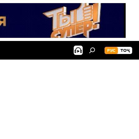
РУС
ТОҶ