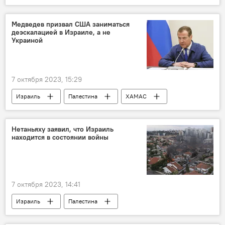
Новости Куляба и Хатлонской области
сельское хозяйство
птицы
Медведев призвал США заниматься
деэскалацией в Израиле, а не
Общество
Украиной
7 октября 2023, 15:29
Израиль
Палестина
ХАМАС
Мир
Дмитрий Медведев
Нетаньяху заявил, что Израиль
находится в состоянии войны
7 октября 2023, 14:41
Израиль
Палестина
Происшествия, ЧП, криминал
Мир