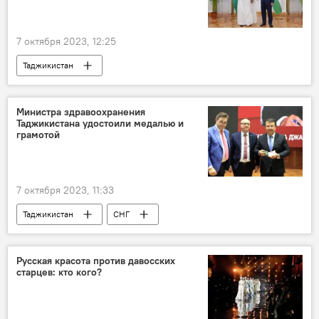
Новости Куляба и Хатлонской области
7 октября 2023, 12:25
Таджикистан
Таджикистан: свежие новости спорта
Спорт
Рустам Эмомали
футбол
Министра здравоохранения
Таджикистана удостоили медалью и
Новости Душанбе
грамотой
7 октября 2023, 11:33
Таджикистан
СНГ
Здравоохранение
Русская красота против давосских
старцев: кто кого?