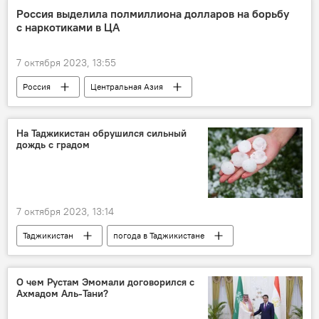
ХАМАС
Россия выделила полмиллиона долларов на борьбу
с наркотиками в ЦА
7 октября 2023, 13:55
Россия
Центральная Азия
наркотики
Общество
На Таджикистан обрушился сильный
дождь с градом
7 октября 2023, 13:14
Таджикистан
погода в Таджикистане
погода
Общество
Новости Душанбе
О чем Рустам Эмомали договорился с
Ахмадом Аль-Тани?
Новости Худжанда и Согдийской области