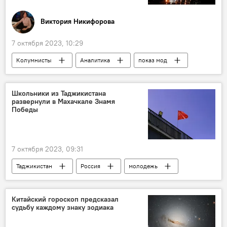
Виктория Никифорова
7 октября 2023, 10:29
Колумнисты
Аналитика
показ мод
мода
Общество
Европа и ЕС
Школьники из Таджикистана
развернули в Махачкале Знамя
Победы
7 октября 2023, 09:31
Таджикистан
Россия
молодежь
Общество
Культура
Китайский гороскоп предсказал
судьбу каждому знаку зодиака