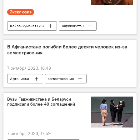
Эксклюзив
Кайраккумская ГЭС
Таджикистан
Энергетика
Общество
В Афганистане погибли более десяти человек из-за
землетрясения
7 октября 2023, 18:49
Афганистан
землетрясение
стихийные бедствия
Происшествия, ЧП, криминал
Мир
Вузы Таджикистана и Беларуси
подписали более 40 соглашений
7 октября 2023, 17:59