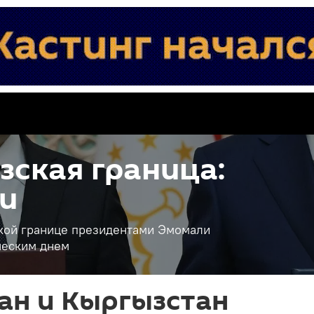
ская граница:
и
кой границе президентами Эмомали
ческим днем
ан и Кыргызстан