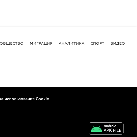
ОБЩЕСТВО
МИГРАЦИЯ
АНАЛИТИКА
СПОРТ
ВИДЕО
И
ка использования Cookie