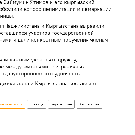
а Саймумин Ятимов и его кыргызский
обсудили вопрос делимитации и демаркации
аницы.
пп Таджикистана и Кыргызстана выразили
оставшихся участков государственной
нами и дали конкретные поручения членам
очли важным укреплять дружбу,
ие между жителями приграничных
ть двустороннее сотрудничество.
джикистана и Кыргызстана составляет
едние новости
граница
Таджикистан
Кыргызстан