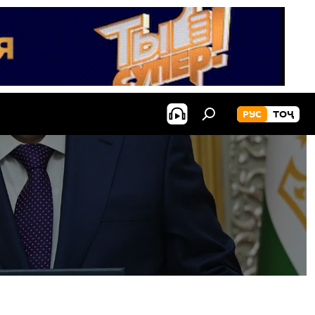
РУС
ТОҶ