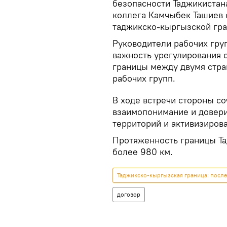
безопасности Таджикистан
коллега Камчыбек Ташиев 
таджикско-кыргызской гр
Руководители рабочих гру
важность урегулирования 
границы между двумя стра
рабочих групп.
В ходе встречи стороны с
взаимопонимание и довер
территорий и активизирова
Протяженность границы Та
более 980 км.
Таджикско-кыргызская граница: посл
договор