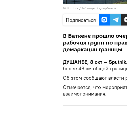
©
Sputnik
/ Табылды Кадырбеков
Подписаться
В Баткене прошло оче
рабочих групп по пра
демаркации границы
ДУШАНБЕ, 8 окт — Sputnik
более 43 км общей границ
Об этом сообщают власти 
Отмечается, что мероприя
взаимопонимания.