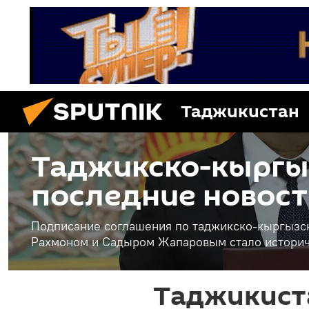
Таджикистан
Таджикско-кыргыз
последние новост
Подписание соглашения по таджикско-кыргызс
Рахмоном и Садыром Жапаровым стало истори
Таджикист