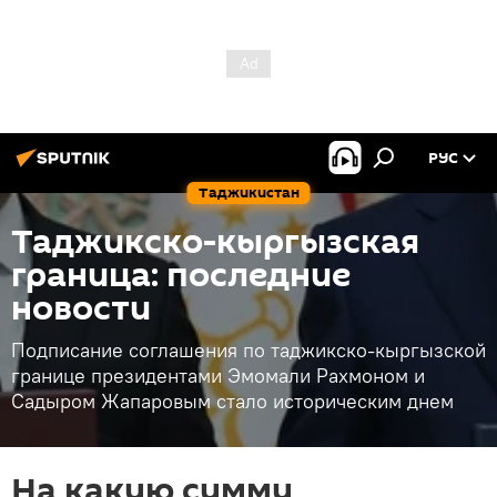
РУС
Таджикистан
Таджикско-кыргызская
граница: последние
новости
Подписание соглашения по таджикско-кыргызской
границе президентами Эмомали Рахмоном и
Садыром Жапаровым стало историческим днем
На какую сумму