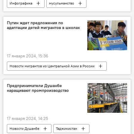
Инфографика
мусульманство
Какой сегодня праздник: календарь важных дат 2026
праздник
Религия
Путин ждет предложения по
адаптации детей мигрантов в школах
17 января 2024, 15:36
Новости мигрантов из Центральной Азии в России
Миграция
Россия
Владимир Путин
Образование
Предприниматели Душанбе
наращивают промпроизводство
17 января 2024, 14:25
Новости Душанбе
Таджикистан