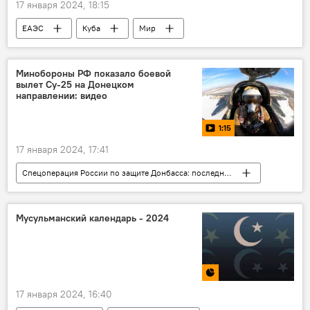
17 января 2024, 18:15
ЕАЭС
Куба
Мир
сотрудничество
Минобороны РФ показало боевой
вылет Су-25 на Донецком
направлении: видео
1:15
17 января 2024, 17:41
Спецоперация России по защите Донбасса: последние новости
Видео
Россия
Армия и вооружение
Мусульманский календарь - 2024
17 января 2024, 16:40