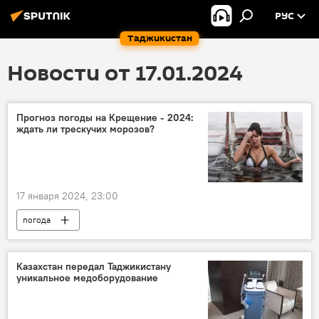
РУС
Таджикистан
Новости от 17.01.2024
Прогноз погоды на Крещение - 2024:
ждать ли трескучих морозов?
17 января 2024, 23:00
погода
Какой сегодня праздник: календарь важных дат 2026
праздник
православие
Общество
Казахстан передал Таджикистану
уникальное медоборудование
Религия