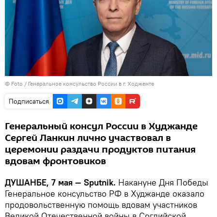
© Foto /
Генеральное консульство России в г. Ходженте
Подписаться
Генеральный консул России в Худжанде
Сергей Ланкин лично участвовал в
церемонии раздачи продуктов питания
вдовам фронтовиков
ДУШАНБЕ, 7 мая — Sputnik.
Накануне Дня Победы
Генеральное консульство РФ в Худжанде оказало
продовольственную помощь вдовам участников
Великой Отечественной войны в Согдийской