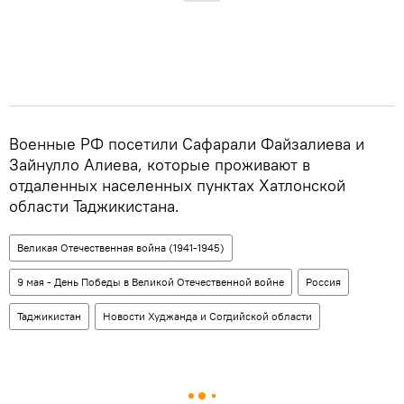
Военные РФ посетили Сафарали Файзалиева и
Зайнулло Алиева, которые проживают в
отдаленных населенных пунктах Хатлонской
области Таджикистана.
Великая Отечественная война (1941-1945)
9 мая - День Победы в Великой Отечественной войне
Россия
Таджикистан
Новости Худжанда и Согдийской области