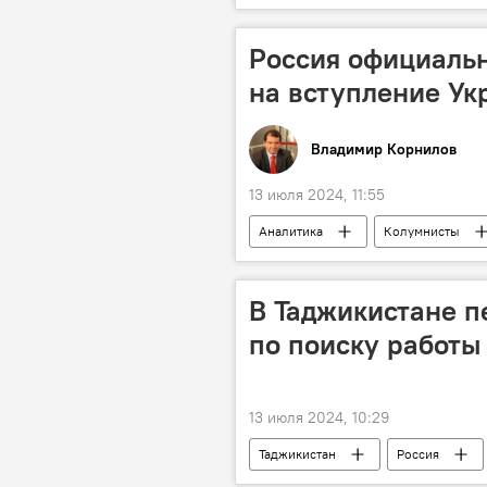
граница
ОДКБ
без
Россия официальн
на вступление Ук
Владимир Корнилов
13 июля 2024, 11:55
Аналитика
Колумнисты
В Таджикистане п
по поиску работы
13 июля 2024, 10:29
Таджикистан
Россия