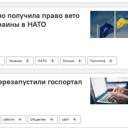
опасность
о получила право вето
раины в НАТО
Украина
НАТО
Россия
Политика
ерезапустили госпортал
работа
Общество
сайт