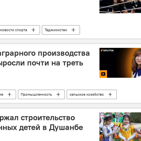
 новости спорта
Таджикистан
аграрного производства
ыросли почти на треть
ие
Промышленность
сельское хозяйство
ржал строительство
нных детей в Душанбе