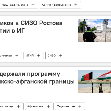
МИД Таджикистана
Армия и вооружение
иков в СИЗО Ростова
тии в ИГ
криминал
ИГИЛ
СИЗО
держали программу
кско-афганской границы
а границе
Афганистан
Таджикистан