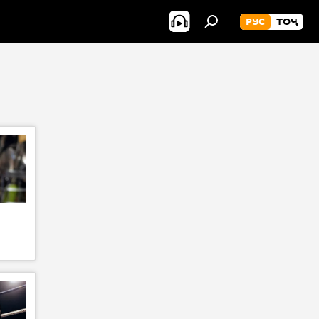
РУС
ТОҶ