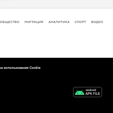
ОБЩЕСТВО
МИГРАЦИЯ
АНАЛИТИКА
СПОРТ
ВИДЕО
И
ка использования Cookie