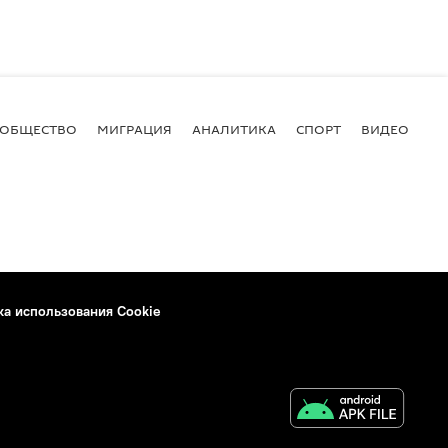
ОБЩЕСТВО
МИГРАЦИЯ
АНАЛИТИКА
СПОРТ
ВИДЕО
И
ка использования Cookie