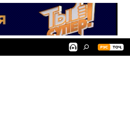
РУС
ТОҶ