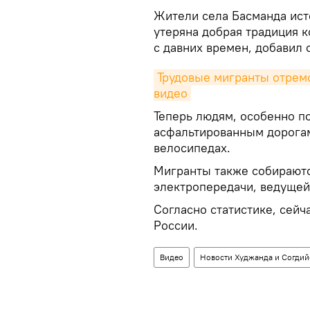
Жители села Басманда ист
утеряна добрая традиция 
с давних времен, добавил 
Трудовые мигранты отремо
видео
Теперь людям, особенно п
асфальтированным дорогам,
велосипедах.
Мигранты также собираютс
электропередачи, ведущей
Согласно статистике, сейч
России.
Видео
Новости Худжанда и Согдий