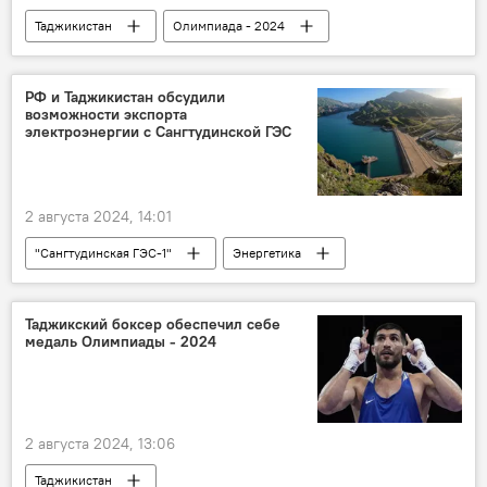
Таджикистан
Олимпиада - 2024
Спорт
Таджикистан: свежие новости спорта
РФ и Таджикистан обсудили
возможности экспорта
электроэнергии с Сангтудинской ГЭС
2 августа 2024, 14:01
"Сангтудинская ГЭС-1"
Энергетика
Таджикистан
Минэнерго Таджикистан
электроэнергия
Таджикский боксер обеспечил себе
медаль Олимпиады - 2024
2 августа 2024, 13:06
Таджикистан