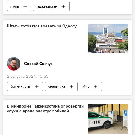
уголь
Таджикистан
Промышленность
Министерство промышленности Таджикистана
Штаты готовятся воевать за Одессу
Сергей Савчук
2 августа 2024, 10:35
Колумнисты
Аналитика
Мир
США
Украина
Политика
Одесса
В Минпроме Таджикистана опровергли
слухи о вреде электромобилей