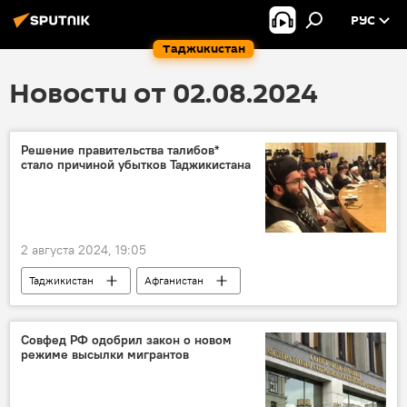
РУС
Таджикистан
Новости от 02.08.2024
Решение правительства талибов*
стало причиной убытков Таджикистана
2 августа 2024, 19:05
Таджикистан
Афганистан
Экономика
уголь
экспорт
Центральная Азия
Совфед РФ одобрил закон о новом
режиме высылки мигрантов