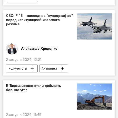
Таджикистан: свежие новости спорта
Спорт
Олимпиада - 2024
бокс
СВО: F-16 – последнее "вундерваффе"
перед капитуляцией киевского
режима
Александр Хроленко
2 августа 2024, 12:21
Колумнисты
Аналитика
Армия и вооружение
Украина
Россия
конфликт
Мир
В Таджикистане стали добывать
больше угля
Спецоперация России по защите Донбасса: последние новости
2 августа 2024, 11:45