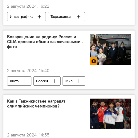
2 августа 2024, 16:22
Инфографика
Таджикистан
Промышленность
"Барки Точик"
Экономика
долги
Возвращение на родину: Россия и
США провели обмен заключенными -
фото
2 августа 2024, 15:40
Фото
Россия
Мир
Общество
Как в Таджикистане наградят
олимпийских чемпионов?
2 августа 2024, 14:55