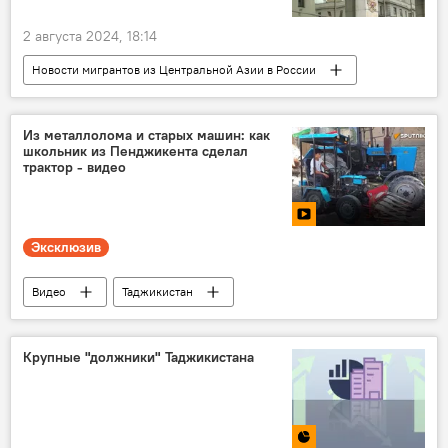
2 августа 2024, 18:14
Новости мигрантов из Центральной Азии в России
Миграция
Россия
Совет Федерации РФ
закон
Из металлолома и старых машин: как
школьник из Пенджикента сделал
трактор - видео
Эксклюзив
Видео
Таджикистан
Наука и технологии
Пенджикент
Новости Худжанда и Согдийской области
Крупные "должники" Таджикистана