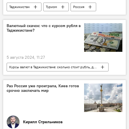
Таджикистан
Туризм
Россия
СНГ
Общество
Валютный скачок: что с курсом рубля в
Таджикистане?
5 августа 2024, 11:27
Курсы валют в Таджикистане: сколько стоит рубль, доллар, евро
Таджикистан
Нацбанк Таджикистана
Экономика
курсы валют
рубль
Раз Россия уже проиграла, Киев готов
срочно заключать мир
евро
доллар
Кирилл Стрельников